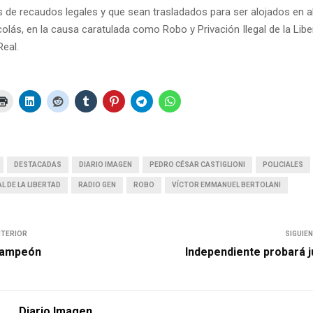
 de recaudos legales y que sean trasladados para ser alojados en al
colás, en la causa caratulada como Robo y Privación Ilegal de la Lib
eal.
DESTACADAS
DIARIO IMAGEN
PEDRO CÉSAR CASTIGLIONI
POLICIALES
L DE LA LIBERTAD
RADIO GEN
ROBO
VÍCTOR EMMANUEL BERTOLANI
NTERIOR
SIGUIE
campeón
Independiente probará 
Diario Imagen