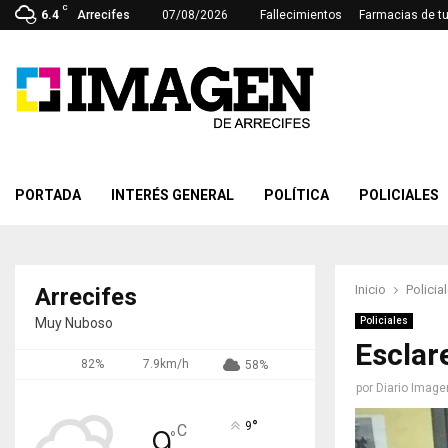
C
6.4
Arrecifes
07/08/2026
Fallecimientos
Farmacias de t
PORTADA
INTERÉS GENERAL
POLÍTICA
POLICIALES
Inicio
Policia
Arrecifes
Muy Nuboso
Policiales
Esclar
82%
7.9km/h
58%
por
Diario Image
°
9
C
9
°