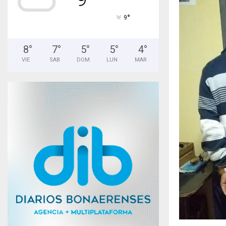
°
9
8
°
7
°
5
°
5
°
4
°
VIE
SAB
DOM
LUN
MAR