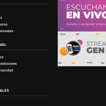
os
turno
esionales
NAL
os
ondiciones
rivacidad
IALES