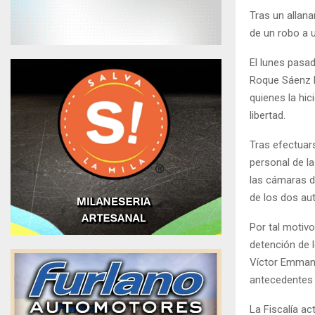
Tras un allan
de un robo a 
El lunes pasa
Roque Sáenz P
quienes la hic
libertad.
Tras efectuar
personal de la
las cámaras de
de los dos aut
Por tal motivo
detención de 
Víctor Emmanu
antecedentes 
La Fiscalía ac