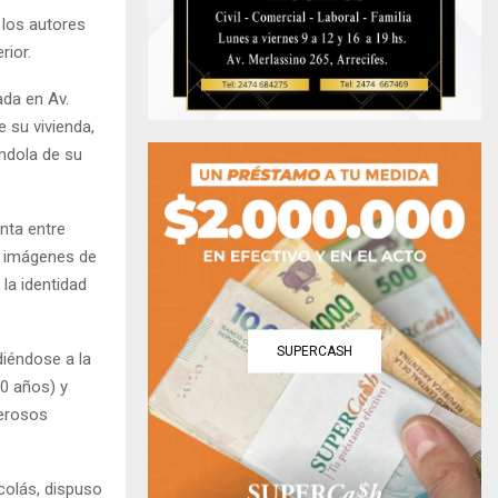
 los autores
rior.
ada en Av.
 su vivienda,
ándola de su
nta entre
de imágenes de
la identidad
SUPERCASH
diéndose a la
30 años) y
merosos
icolás, dispuso