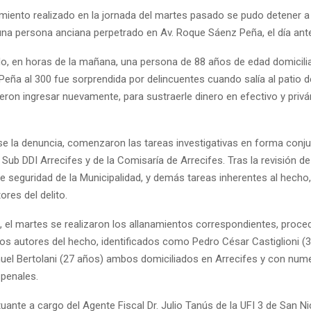
amiento realizado en la jornada del martes pasado se pudo detener a
una persona anciana perpetrado en Av. Roque Sáenz Peña, el día ante
do, en horas de la mañana, una persona de 88 años de edad domicili
eña al 300 fue sorprendida por delincuentes cuando salía al patio de
ieron ingresar nuevamente, para sustraerle dinero en efectivo y priv
se la denuncia, comenzaron las tareas investigativas en forma conju
 Sub DDI Arrecifes y de la Comisaría de Arrecifes. Tras la revisión 
 seguridad de la Municipalidad, y demás tareas inherentes al hecho, 
ores del delito.
, el martes se realizaron los allanamientos correspondientes, proce
los autores del hecho, identificados como Pedro César Castiglioni (
el Bertolani (27 años) ambos domiciliados en Arrecifes y con nu
penales.
tuante a cargo del Agente Fiscal Dr. Julio Tanús de la UFI 3 de San N