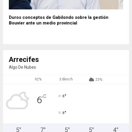
Duros conceptos de Gabilondo sobre la gestión
Bouvier ante un medio provincial
Arrecifes
Algo De Nubes
92%
3.8km/h
23%
°
C
6
6
°
°
6
5
°
7
°
5
°
5
°
4
°