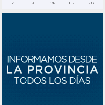
VIE
SAB
DOM
LUN
MAR