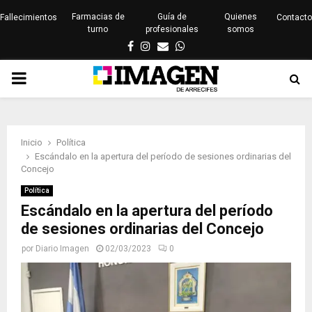
Farmacias de
Guía de
Quienes
Fallecimientos
Contacto
turno
profesionales
somos
Facebook
Instagram
Email
Whatsapp
PRIMARY
MENU
Inicio
Política
Escándalo en la apertura del período de sesiones ordinarias del
Concejo
Política
Escándalo en la apertura del período
de sesiones ordinarias del Concejo
por
Diario Imagen
02/03/2023
0