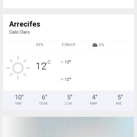
Arrecifes
Cielo Claro
65%
3.5km/h
0%
°
C
12
12
°
°
12
10
°
6
°
5
°
4
°
5
°
SAB
DOM
LUN
MAR
MIE