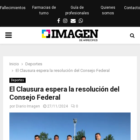
Farmacias de
Guía de
Quienes
Fallecimientos
Contacto
turno
profesionales
somos
Facebook
Instagram
Email
Whatsapp
PRIMARY
MENU
Inicio
Deportes
El Clausura espera la resolución del Consejo Federal
Deportes
El Clausura espera la resolución del
Consejo Federal
por
Diario Imagen
27/11/2024
0