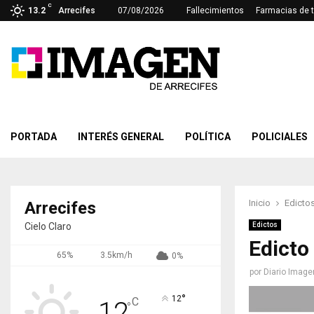
C
13.2
Arrecifes
07/08/2026
Fallecimientos
Farmacias de 
PORTADA
INTERÉS GENERAL
POLÍTICA
POLICIALES
Inicio
Edicto
Arrecifes
Cielo Claro
Edictos
Edicto
65%
3.5km/h
0%
por
Diario Image
°
12
C
12
°