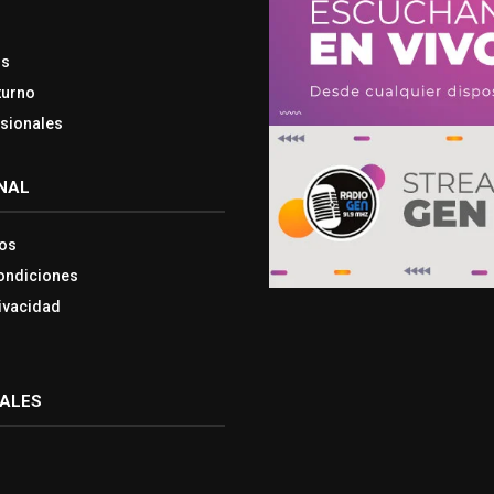
os
turno
esionales
NAL
os
ondiciones
rivacidad
IALES