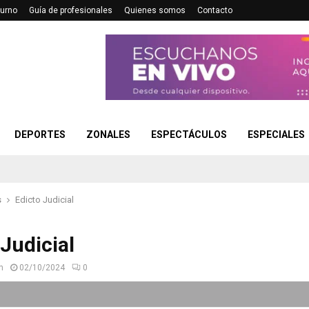
turno
Guía de profesionales
Quienes somos
Contacto
DEPORTES
ZONALES
ESPECTÁCULOS
ESPECIALES
s
Edicto Judicial
 Judicial
n
02/10/2024
0