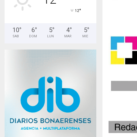
°
12
10
°
6
°
5
°
4
°
5
°
SAB
DOM
LUN
MAR
MIE