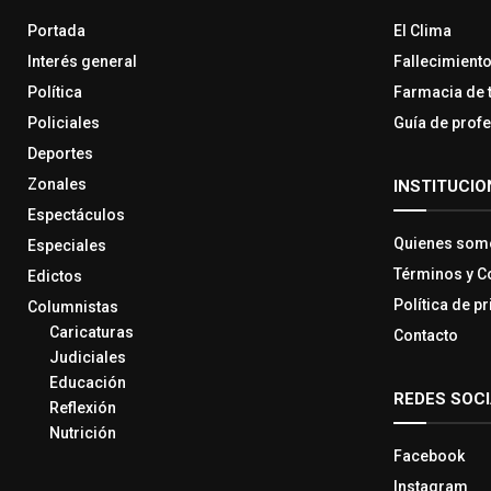
Portada
El Clima
Interés general
Fallecimient
Política
Farmacia de 
Policiales
Guía de prof
Deportes
Zonales
INSTITUCIO
Espectáculos
Quienes som
Especiales
Términos y C
Edictos
Política de p
Columnistas
Caricaturas
Contacto
Judiciales
Educación
REDES SOC
Reflexión
Nutrición
Facebook
Instagram