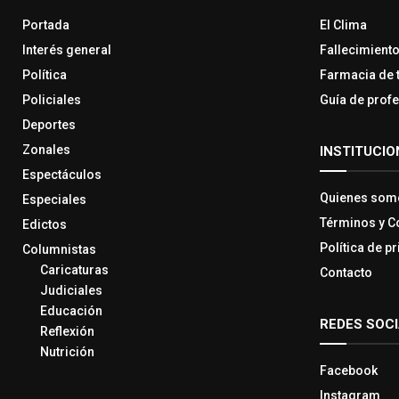
Portada
El Clima
Interés general
Fallecimient
Política
Farmacia de 
Policiales
Guía de prof
Deportes
Zonales
INSTITUCIO
Espectáculos
Quienes som
Especiales
Términos y C
Edictos
Política de p
Columnistas
Caricaturas
Contacto
Judiciales
Educación
REDES SOC
Reflexión
Nutrición
Facebook
Instagram