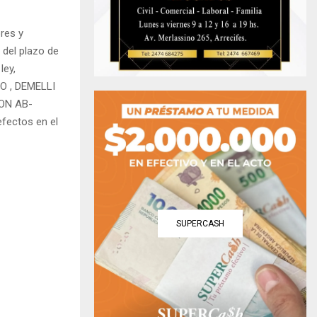
res y
del plazo de
ley,
O , DEMELLI
ON AB-
efectos en el
SUPERCASH