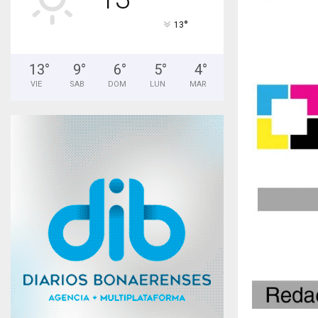
°
13
13
°
9
°
6
°
5
°
4
°
VIE
SAB
DOM
LUN
MAR