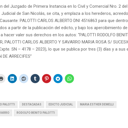
n del Juzgado de Primera Instancia en lo Civil y Comercial Nro. 2 del
Judicial de San Nicolás, se cita, y emplaza a los herederos, acreedo
l Causante: PALOTTI CARLOS ALBERTO DNI 4516863 para que dentro 
dos a partir de la publicación del edicto, y bajo los apercibimiento de 
a hacer valer sus derechos en los autos: “PALOTTI RODOLFO BENIT
R, PALOTTI CARLOS ALBERTO Y SAVARRO MARIA ROSA S/ SUCESI
pte. SN – 4178 – 2023), lo que se publica por tres (3) días y a sus 
EN DE ARRECIFES”
O PALOTTI
DESTACADAS
EDICTO JUDICIAL
MARIA ESTHER DEMELLI
AVARRO
RODOLFO BENITO PALOTTI