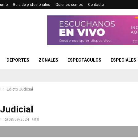
turno
Guía de profesionales
Quienes somos
Contacto
DEPORTES
ZONALES
ESPECTÁCULOS
ESPECIALES
s
Edicto Judicial
 Judicial
n
08/09/2024
0