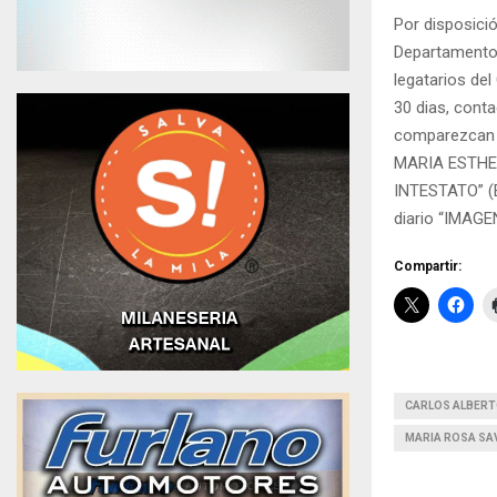
Por disposició
Departamento 
legatarios de
30 dias, conta
comparezcan 
MARIA ESTHE
INTESTATO” (Ex
diario “IMAG
Compartir:
CARLOS ALBERT
MARIA ROSA S