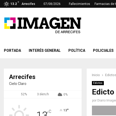
C
13.2
Arrecifes
07/08/2026
Fallecimientos
Farmacias de 
PORTADA
INTERÉS GENERAL
POLÍTICA
POLICIALES
Inicio
Edicto
Arrecifes
Cielo Claro
Edictos
Edicto
52%
3.6km/h
0%
por
Diario Image
°
13
C
13
°