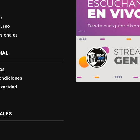
os
turno
esionales
NAL
os
ondiciones
rivacidad
IALES