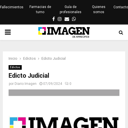
Farmacias de
Guía de
Quienes
Fallecimientos
Contacto
turno
profesionales
somos
Facebook
Instagram
Email
Whatsapp
PRIMARY
MENU
Inicio
Edictos
Edicto Judicial
Edictos
Edicto Judicial
por
Diario Imagen
07/09/2024
0