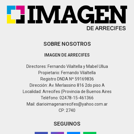
:
C
H
SOBRE NOSOTROS
IMAGEN DE ARRECIFES
Directores: Fernando Vilaltella y Mabel Ullua
Propietario: Fernando Vilaltella
Registro DNDA Nº 59169836
Dirección: Av. Merlassino 816 2do piso A
Localidad: Arrecifes (Provincia de Buenos Aires
Teléfono: 02478-15-461366
Mail: diarioimagenarrecifes@yahoo.com.ar
CP: 2740
SEGUINOS