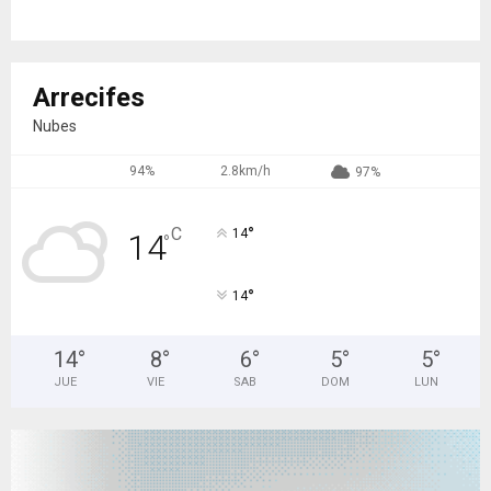
Arrecifes
Nubes
94%
2.8km/h
97%
°
C
14
14
°
°
14
14
°
8
°
6
°
5
°
5
°
JUE
VIE
SAB
DOM
LUN