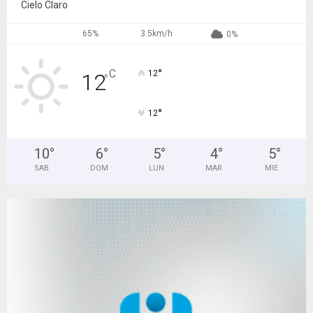
Cielo Claro
65%
3.5km/h
0%
°
C
12
12
°
°
12
10
°
6
°
5
°
4
°
5
°
SAB
DOM
LUN
MAR
MIE