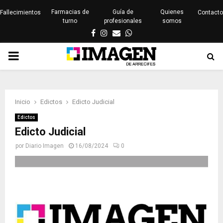
Farmacias de
Guía de
Quienes
Fallecimientos
Contacto
turno
profesionales
somos
Facebook
Instagram
Email
Whatsapp
PRIMARY
MENU
Inicio
Edictos
Edicto Judicial
Edictos
Edicto Judicial
por
Diario Imagen
16/08/2024
0