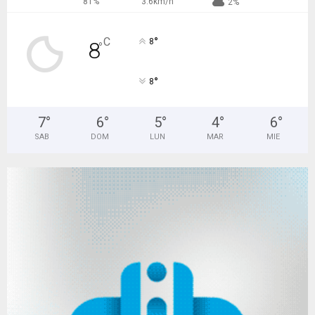
81%
3.6km/h
2%
°
C
8
8
°
°
8
7
°
6
°
5
°
4
°
6
°
SAB
DOM
LUN
MAR
MIE