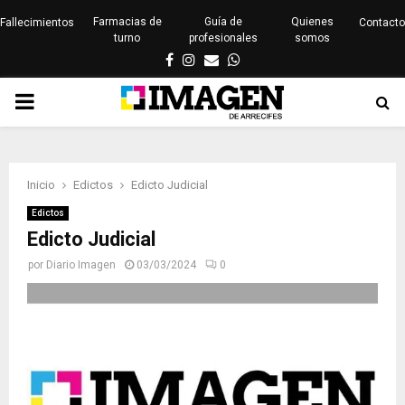
Farmacias de
Guía de
Quienes
Fallecimientos
Contacto
turno
profesionales
somos
Facebook
Instagram
Email
Whatsapp
PRIMARY
MENU
Inicio
Edictos
Edicto Judicial
Edictos
Edicto Judicial
por
Diario Imagen
03/03/2024
0