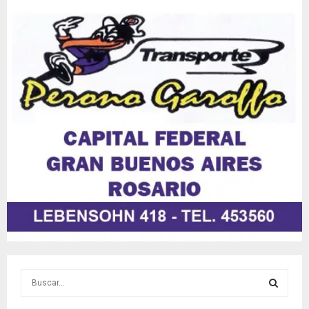
S
e
a