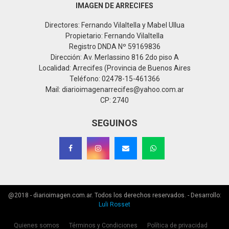
IMAGEN DE ARRECIFES
Directores: Fernando Vilaltella y Mabel Ullua
Propietario: Fernando Vilaltella
Registro DNDA Nº 59169836
Dirección: Av. Merlassino 816 2do piso A
Localidad: Arrecifes (Provincia de Buenos Aires
Teléfono: 02478-15-461366
Mail: diarioimagenarrecifes@yahoo.com.ar
CP: 2740
SEGUINOS
@2018 - diarioimagen.com.ar. Todos los derechos reservados. - Desarrollo:
Luli Rosset
Quienes somos
Términos y Condiciones
Política de privacidad