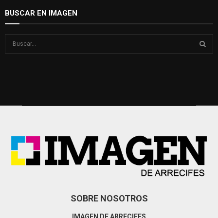
BUSCAR EN IMAGEN
S
e
a
S
r
c
E
h
f
A
o
r
R
:
C
H
SOBRE NOSOTROS
IMAGEN DE ARRECIFES