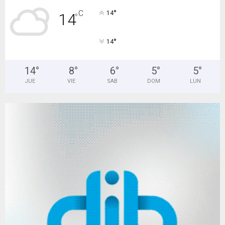
°
C
14
14
°
°
14
14
°
8
°
6
°
5
°
5
°
JUE
VIE
SAB
DOM
LUN