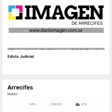
Edicto Judicial
Arrecifes
Nubes
94%
2.8km/h
97%