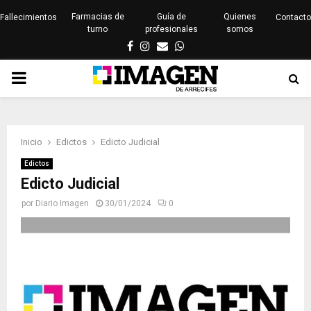
Farmacias de
Guía de
Quienes
Fallecimientos
Contacto
turno
profesionales
somos
Facebook
Instagram
Email
Whatsapp
PRIMARY
MENU
Inicio
Edictos
Edicto Judicial
Edictos
Edicto Judicial
por
Diario Imagen
30/01/2024
0