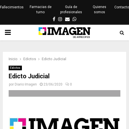
Farmacias de
Guía de
Quienes
Fallecimientos
Contacto
turno
profesionales
somos
Facebook
Instagram
Email
Whatsapp
PRIMARY
MENU
Inicio
Edictos
Edicto Judicial
Edictos
Edicto Judicial
por
Diario Imagen
23/06/2020
0