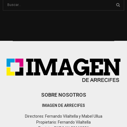
S
e
a
S
r
c
E
h
f
A
o
r
R
:
C
H
SOBRE NOSOTROS
IMAGEN DE ARRECIFES
Directores: Fernando Vilaltella y Mabel Ullua
Propietario: Fernando Vilaltella