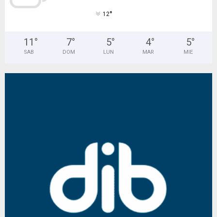
°
12
11
°
7
°
5
°
4
°
5
°
SAB
DOM
LUN
MAR
MIE