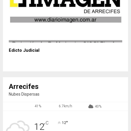
Edicto Judicial
Arrecifes
Nubes Dispersas
41%
6.7km/h
40%
°
C
12
12
°