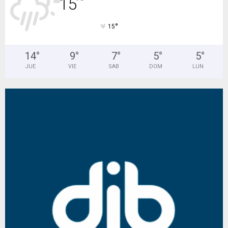
15
°
°
15
14
°
9
°
7
°
5
°
5
°
JUE
VIE
SAB
DOM
LUN