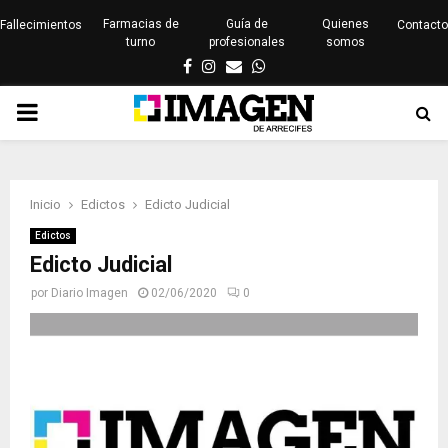
Farmacias de
Guía de
Quienes
Fallecimientos
Contacto
turno
profesionales
somos
Facebook
Instagram
Email
Whatsapp
PRIMARY
MENU
Inicio
Edictos
Edicto Judicial
Edictos
Edicto Judicial
por
Diario Imagen
02/06/2020
0