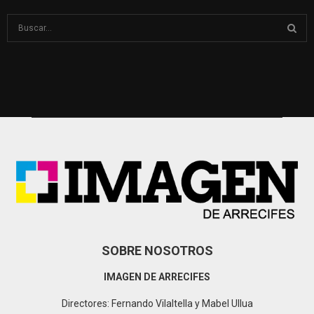
S
e
a
S
r
c
E
h
f
A
o
r
R
:
C
H
SOBRE NOSOTROS
IMAGEN DE ARRECIFES
Directores: Fernando Vilaltella y Mabel Ullua