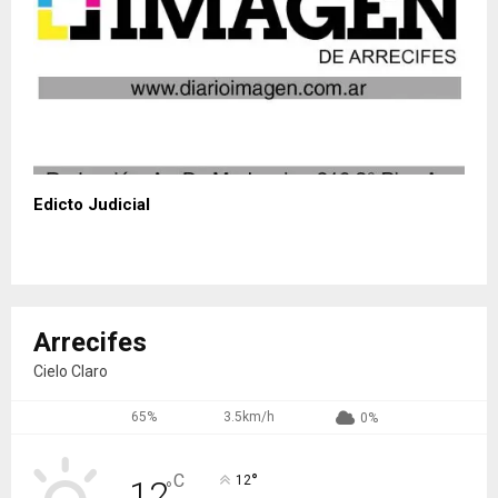
Edicto Judicial
Arrecifes
Cielo Claro
65%
3.5km/h
0%
°
C
12
12
°