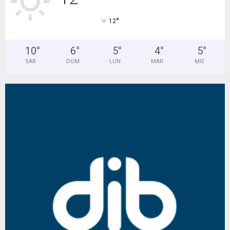
°
12
10
°
6
°
5
°
4
°
5
°
SAB
DOM
LUN
MAR
MIE