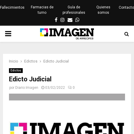
Farmacias de
Guía de
Quienes
Fallecimientos
Contacto
turno
profesionales
somos
Facebook
Instagram
Email
Whatsapp
PRIMARY
MENU
Inicio
Edictos
Edicto Judicial
Edictos
Edicto Judicial
por
Diario Imagen
03/02/2022
0