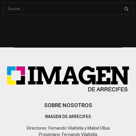
S
e
a
S
r
c
E
h
f
A
o
r
R
:
C
H
SOBRE NOSOTROS
IMAGEN DE ARRECIFES
Directores: Fernando Vilaltella y Mabel Ullua
Propietario: Fernando Vilaltella