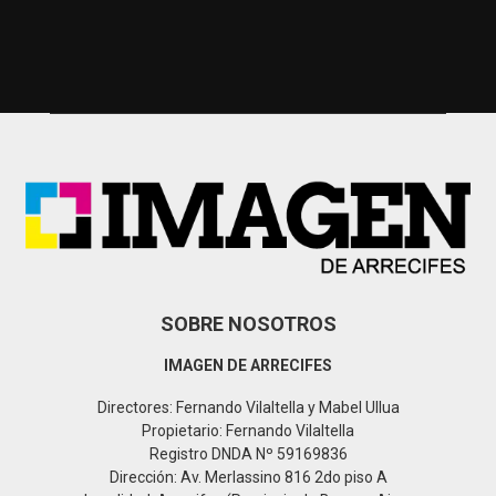
a
S
r
c
E
h
f
A
o
r
R
:
C
H
SOBRE NOSOTROS
IMAGEN DE ARRECIFES
Directores: Fernando Vilaltella y Mabel Ullua
Propietario: Fernando Vilaltella
Registro DNDA Nº 59169836
Dirección: Av. Merlassino 816 2do piso A