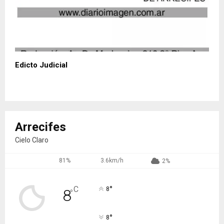
Edicto Judicial
Arrecifes
Cielo Claro
81%
3.6km/h
2%
°
C
8
8
°
°
8