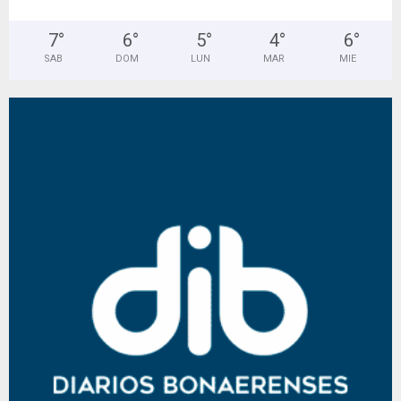
7
°
6
°
5
°
4
°
6
°
SAB
DOM
LUN
MAR
MIE