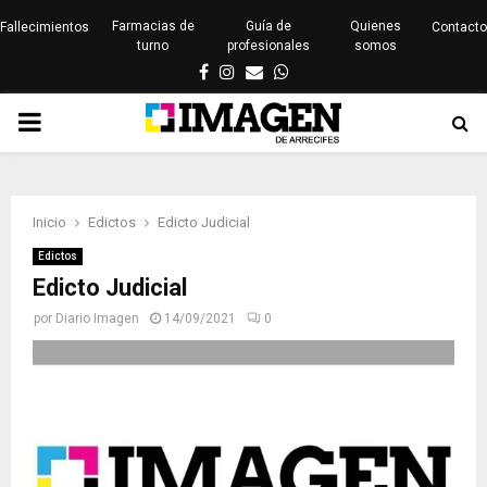
Farmacias de
Guía de
Quienes
Fallecimientos
Contacto
turno
profesionales
somos
Facebook
Instagram
Email
Whatsapp
PRIMARY
MENU
Inicio
Edictos
Edicto Judicial
Edictos
Edicto Judicial
por
Diario Imagen
14/09/2021
0