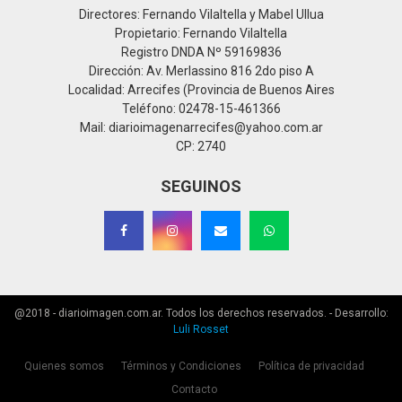
Directores: Fernando Vilaltella y Mabel Ullua
Propietario: Fernando Vilaltella
Registro DNDA Nº 59169836
Dirección: Av. Merlassino 816 2do piso A
Localidad: Arrecifes (Provincia de Buenos Aires
Teléfono: 02478-15-461366
Mail: diarioimagenarrecifes@yahoo.com.ar
CP: 2740
SEGUINOS
@2018 - diarioimagen.com.ar. Todos los derechos reservados. - Desarrollo:
Luli Rosset
Quienes somos
Términos y Condiciones
Política de privacidad
Contacto