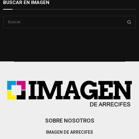
BUSCAR EN IMAGEN
S
e
a
S
r
c
E
h
f
A
o
r
R
:
C
H
SOBRE NOSOTROS
IMAGEN DE ARRECIFES