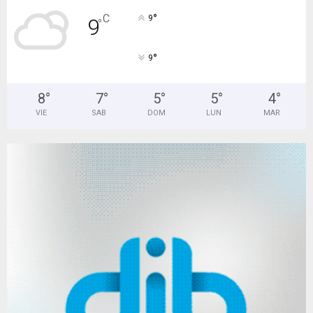
°
C
9
9
°
°
9
8
°
7
°
5
°
5
°
4
°
VIE
SAB
DOM
LUN
MAR