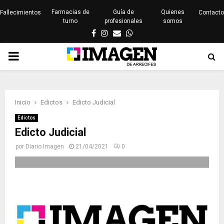
Farmacias de
Guía de
Quienes
Fallecimientos
Contacto
turno
profesionales
somos
Facebook
Instagram
Email
Whatsapp
PRIMARY
MENU
Inicio
Edictos
Edicto Judicial
Edictos
Edicto Judicial
por
Diario Imagen
21/04/2021
0