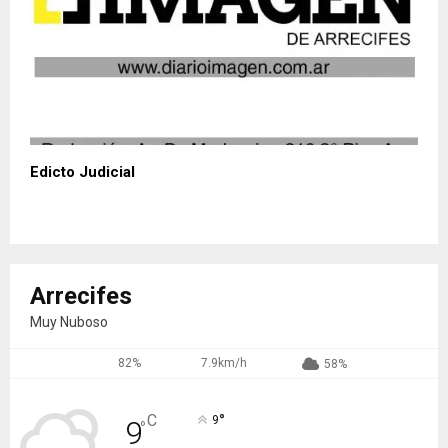
Edicto Judicial
Arrecifes
Muy Nuboso
82%
7.9km/h
58%
°
C
9
9
°