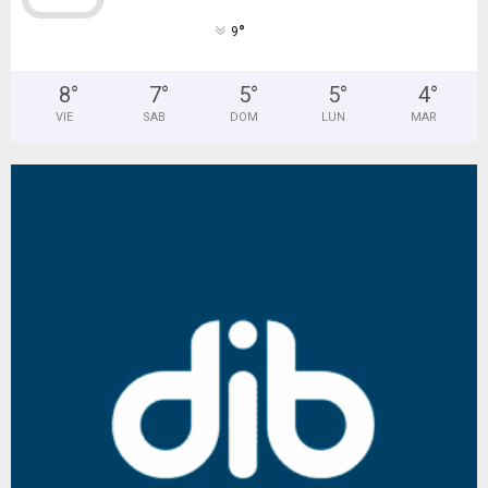
°
9
8
°
7
°
5
°
5
°
4
°
VIE
SAB
DOM
LUN
MAR