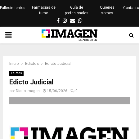
Farmacias de
Guía de
Quienes
Fallecimientos
Contacto
turno
profesionales
somos
Facebook
Instagram
Email
Whatsapp
PRIMARY
MENU
Inicio
Edictos
Edicto Judicial
Edictos
Edicto Judicial
por
Diario Imagen
15/06/2026
0