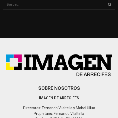
S
e
a
S
r
c
E
h
f
A
o
r
R
:
C
H
SOBRE NOSOTROS
IMAGEN DE ARRECIFES
Directores: Fernando Vilaltella y Mabel Ullua
Propietario: Fernando Vilaltella