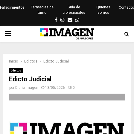
Farmacias de
Guía de
Quienes
Fallecimientos
Contacto
turno
profesionales
somos
Facebook
Instagram
Email
Whatsapp
PRIMARY
MENU
Inicio
Edictos
Edicto Judicial
Edictos
Edicto Judicial
por
Diario Imagen
13/05/2026
0