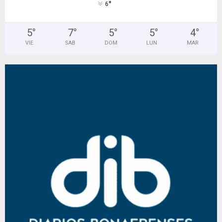
°
6
5
°
7
°
5
°
5
°
4
°
VIE
SAB
DOM
LUN
MAR