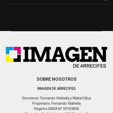
e
a
S
r
c
E
h
f
A
o
r
R
:
C
H
SOBRE NOSOTROS
IMAGEN DE ARRECIFES
Directores: Fernando Vilaltella y Mabel Ullua
Propietario: Fernando Vilaltella
Registro DNDA Nº 59169836