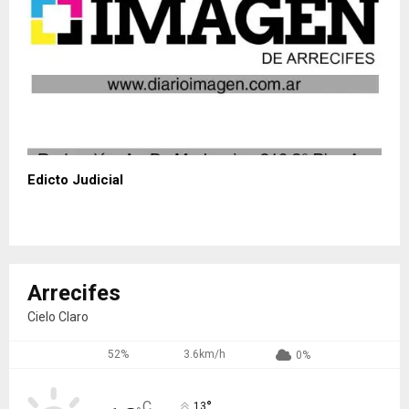
Edicto Judicial
Arrecifes
Cielo Claro
52%
3.6km/h
0%
°
C
13