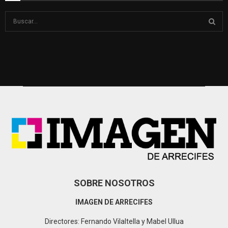
S
e
a
S
r
c
E
h
f
A
o
r
R
:
C
H
SOBRE NOSOTROS
IMAGEN DE ARRECIFES
Directores: Fernando Vilaltella y Mabel Ullua