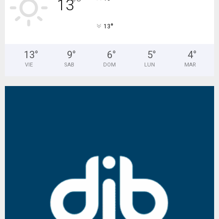
13
°
°
13
13
°
9
°
6
°
5
°
4
°
VIE
SAB
DOM
LUN
MAR