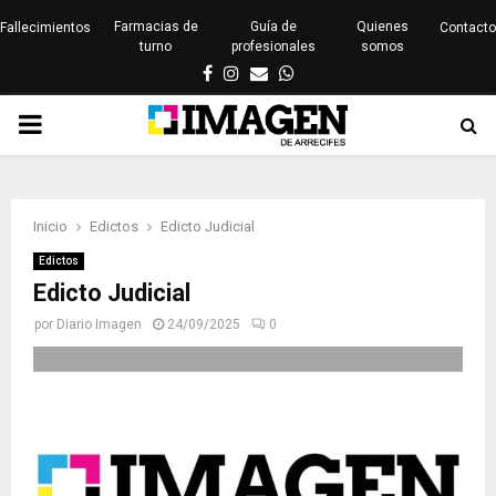
Farmacias de
Guía de
Quienes
Fallecimientos
Contacto
turno
profesionales
somos
Facebook
Instagram
Email
Whatsapp
PRIMARY
MENU
Inicio
Edictos
Edicto Judicial
Edictos
Edicto Judicial
por
Diario Imagen
24/09/2025
0