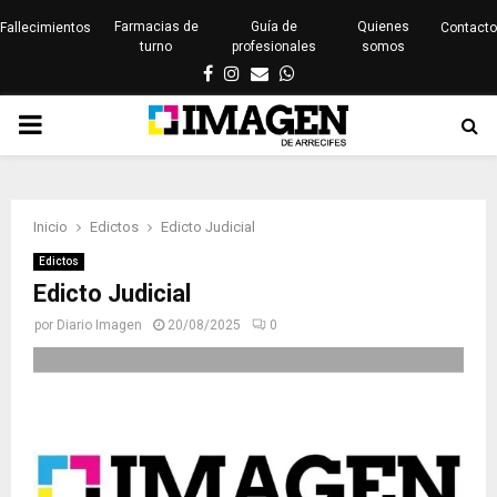
Farmacias de
Guía de
Quienes
Fallecimientos
Contacto
turno
profesionales
somos
Facebook
Instagram
Email
Whatsapp
PRIMARY
MENU
Inicio
Edictos
Edicto Judicial
Edictos
Edicto Judicial
por
Diario Imagen
20/08/2025
0