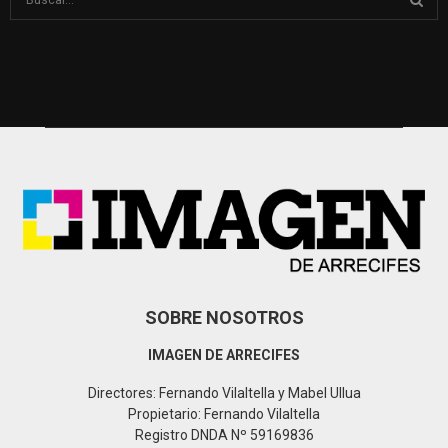
e
a
S
r
c
E
h
f
A
o
r
R
:
C
H
SOBRE NOSOTROS
IMAGEN DE ARRECIFES
Directores: Fernando Vilaltella y Mabel Ullua
Propietario: Fernando Vilaltella
Registro DNDA Nº 59169836