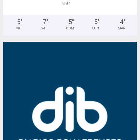
°
6
5
°
7
°
5
°
5
°
4
°
VIE
SAB
DOM
LUN
MAR