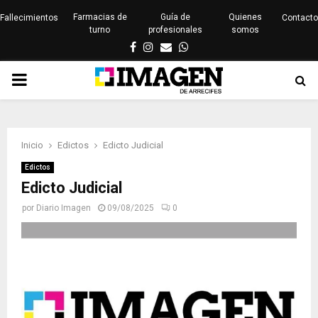
Farmacias de
Guía de
Quienes
Fallecimientos
Contacto
turno
profesionales
somos
Facebook
Instagram
Email
Whatsapp
PRIMARY
MENU
Inicio
Edictos
Edicto Judicial
Edictos
Edicto Judicial
por
Diario Imagen
09/08/2025
0