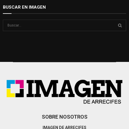
BUSCAR EN IMAGEN
S
e
a
S
r
c
E
h
f
A
o
r
R
:
C
H
SOBRE NOSOTROS
IMAGEN DE ARRECIFES