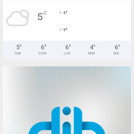
°
C
5
5
°
°
5
5
°
6
°
6
°
4
°
6
°
SAB
DOM
LUN
MAR
MIE