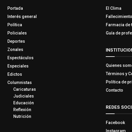
Portada
El Clima
Interés general
Fallecimient
Política
Farmacia de 
Policiales
Guía de prof
Deportes
Zonales
INSTITUCIO
Espectáculos
Quienes som
Especiales
Términos y C
Edictos
Política de p
Columnistas
Caricaturas
Contacto
Judiciales
Educación
REDES SOC
Reflexión
Nutrición
Facebook
Instagram