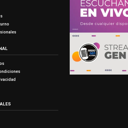
os
turno
esionales
NAL
os
ondiciones
rivacidad
IALES