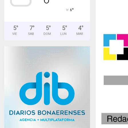
°
6
5
°
7
°
5
°
5
°
4
°
VIE
SAB
DOM
LUN
MAR