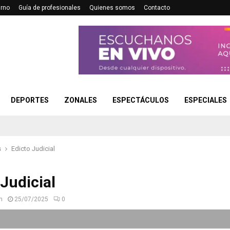
urno
Guía de profesionales
Quienes somos
Contacto
DEPORTES
ZONALES
ESPECTÁCULOS
ESPECIALES
s
Edicto Judicial
 Judicial
n
25/07/2025
0