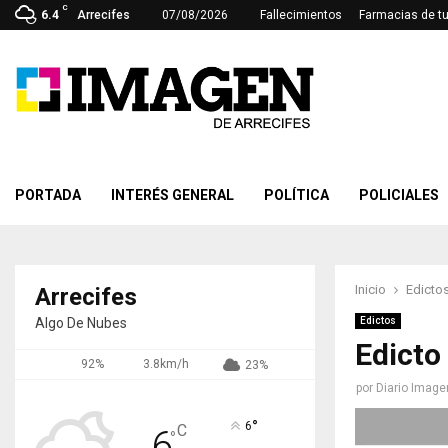
C
6.4
Arrecifes
07/08/2026
Fallecimientos
Farmacias de t
PORTADA
INTERÉS GENERAL
POLÍTICA
POLICIALES
Inicio
Edicto
Arrecifes
Algo De Nubes
Edictos
Edicto
92%
3.8km/h
23%
por
Diario Image
°
6
C
6
°