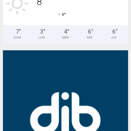
8
°
°
8
7
°
3
°
4
°
6
°
6
°
DOM
LUN
MAR
MIE
JUE