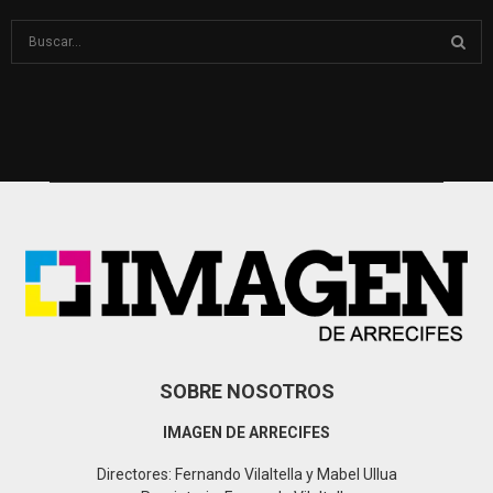
S
e
a
S
r
c
E
h
f
A
o
r
R
:
C
H
SOBRE NOSOTROS
IMAGEN DE ARRECIFES
Directores: Fernando Vilaltella y Mabel Ullua