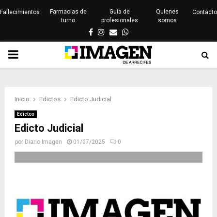
Farmacias de
Guía de
Quienes
Fallecimientos
Contacto
turno
profesionales
somos
Facebook
Instagram
Email
Whatsapp
PRIMARY
MENU
Inicio
Edictos
Edicto Judicial
Edictos
Edicto Judicial
por
Diario Imagen
01/07/2025
0