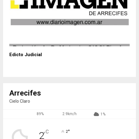
Edicto Judicial
Arrecifes
Cielo Claro
89%
2.9km/h
1%
°
C
2
2
°