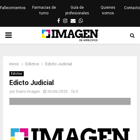
Farmacias de
Guía de
Quienes
Fallecimientos
Contacto
turno
profesionales
somos
Facebook
Instagram
Email
Whatsapp
PRIMARY
MENU
Inicio
Edictos
Edicto Judicial
Edictos
Edicto Judicial
por
Diario Imagen
26/06/2025
0