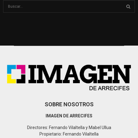
S
e
a
S
r
c
E
h
f
A
o
r
R
:
C
H
SOBRE NOSOTROS
IMAGEN DE ARRECIFES
Directores: Fernando Vilaltella y Mabel Ullua
Propietario: Fernando Vilaltella