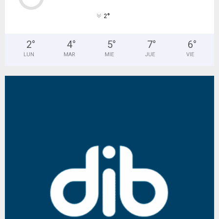
°
2
2
°
4
°
5
°
7
°
6
°
LUN
MAR
MIE
JUE
VIE