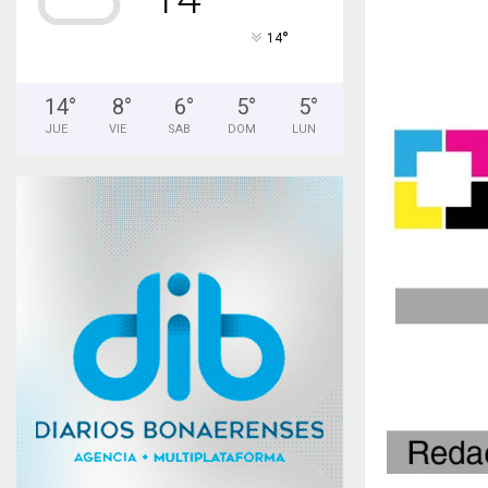
°
14
14
°
8
°
6
°
5
°
5
°
JUE
VIE
SAB
DOM
LUN