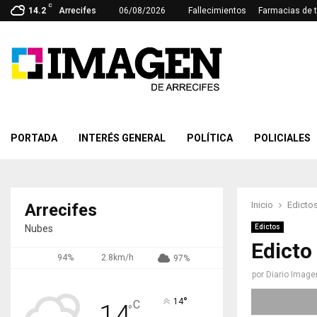
C
14.2
Arrecifes
06/08/2026
Fallecimientos
Farmacias de 
PORTADA
INTERÉS GENERAL
POLÍTICA
POLICIALES
Inicio
Edicto
Arrecifes
Nubes
Edictos
Edicto
94%
2.8km/h
97%
por
Diario Image
°
14
C
14
°