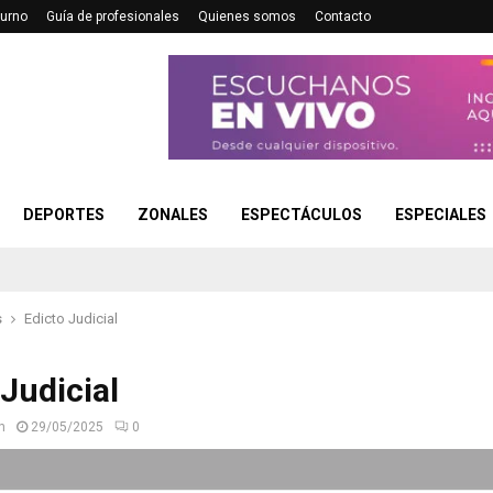
turno
Guía de profesionales
Quienes somos
Contacto
DEPORTES
ZONALES
ESPECTÁCULOS
ESPECIALES
s
Edicto Judicial
 Judicial
n
29/05/2025
0