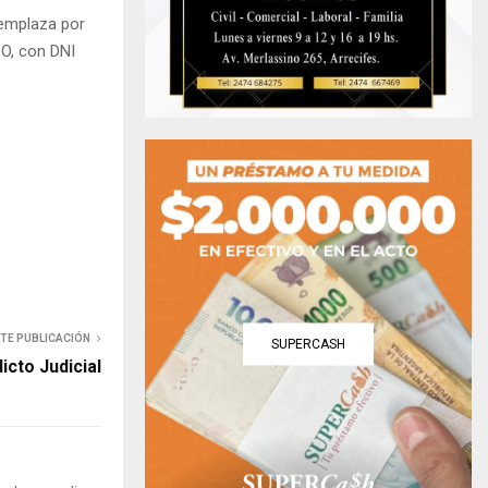
 emplaza por
O, con DNI
NTE PUBLICACIÓN
SUPERCASH
icto Judicial