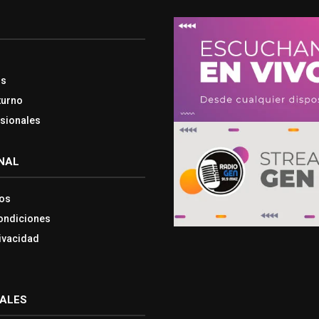
os
turno
esionales
NAL
os
ondiciones
rivacidad
IALES