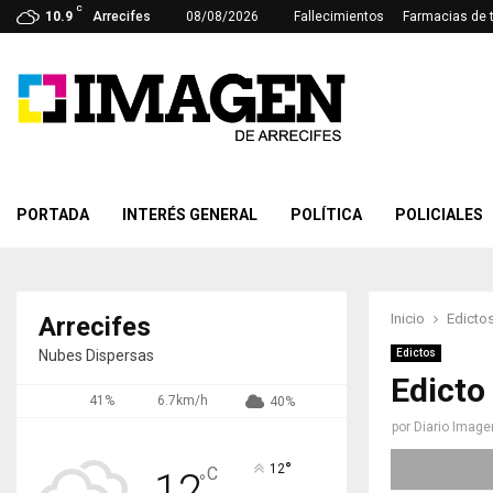
C
10.9
Arrecifes
08/08/2026
Fallecimientos
Farmacias de 
PORTADA
INTERÉS GENERAL
POLÍTICA
POLICIALES
Inicio
Edicto
Arrecifes
Nubes Dispersas
Edictos
Edicto
41%
6.7km/h
40%
por
Diario Image
°
12
C
12
°