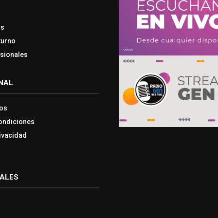
os
turno
esionales
NAL
os
ondiciones
rivacidad
IALES