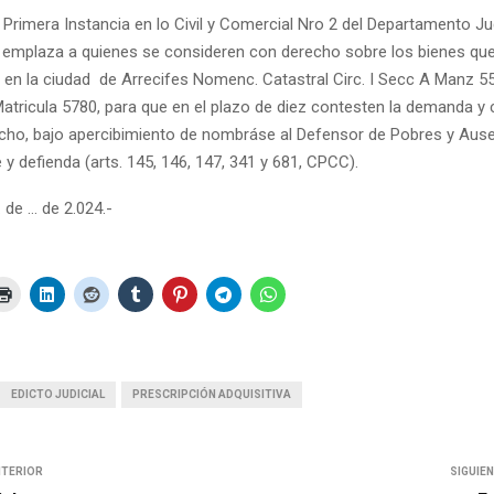
Primera Instancia en lo Civil y Comercial Nro 2 del Departamento Ju
 y emplaza a quienes se consideren con derecho sobre los bienes que
s en la ciudad de Arrecifes Nomenc. Catastral Circ. I Secc A Manz 5
Matricula 5780, para que en el plazo de diez contesten la demanda 
echo, bajo apercibimiento de nombráse al Defensor de Pobres y Aus
 y defienda (arts. 145, 146, 147, 341 y 681, CPCC).
 de … de 2.024.-
EDICTO JUDICIAL
PRESCRIPCIÓN ADQUISITIVA
NTERIOR
SIGUIE