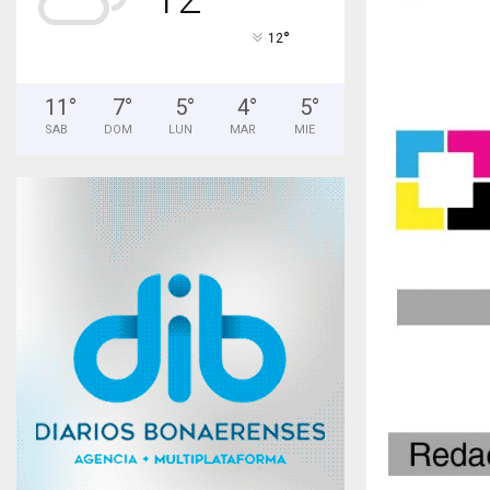
°
12
11
°
7
°
5
°
4
°
5
°
SAB
DOM
LUN
MAR
MIE