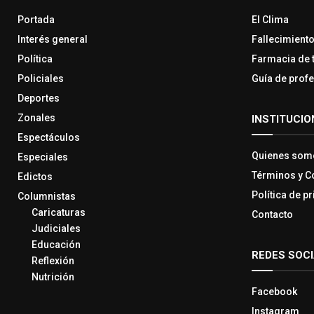
Portada
El Clima
Interés general
Fallecimient
Política
Farmacia de 
Policiales
Guía de prof
Deportes
Zonales
INSTITUCIO
Espectáculos
Quienes som
Especiales
Términos y C
Edictos
Política de p
Columnistas
Caricaturas
Contacto
Judiciales
Educación
REDES SOC
Reflexión
Nutrición
Facebook
Instagram