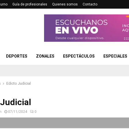
turno
Guía de profesionales
Quienes somos
Contacto
DEPORTES
ZONALES
ESPECTÁCULOS
ESPECIALES
s
Edicto Judicial
 Judicial
n
07/11/2024
0