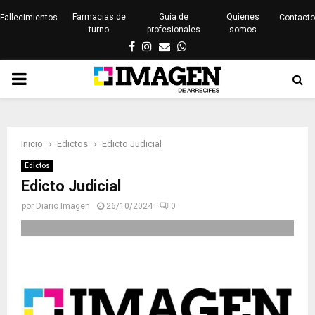
Farmacias de
Guía de
Quienes
Fallecimientos
Contacto
turno
profesionales
somos
Facebook
Instagram
Email
Whatsapp
PRIMARY
MENU
Inicio
Edictos
Edicto Judicial
Edictos
Edicto Judicial
por
Diario Imagen
26/10/2024
0