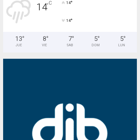
°
C
14
14
°
°
14
13
°
8
°
7
°
5
°
5
°
JUE
VIE
SAB
DOM
LUN