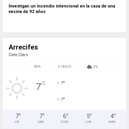
Investigan un incendio intencional en la casa de una
vecina de 92 años
Arrecifes
Cielo Claro
86%
3.1km/h
0%
°
C
7
7
°
°
7
7
°
7
°
6
°
5
°
4
°
VIE
SAB
DOM
LUN
MAR