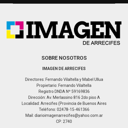
f
A
o
r
R
:
C
H
SOBRE NOSOTROS
IMAGEN DE ARRECIFES
Directores: Fernando Vilaltella y Mabel Ullua
Propietario: Fernando Vilaltella
Registro DNDA Nº 59169836
Dirección: Av. Merlassino 816 2do piso A
Localidad: Arrecifes (Provincia de Buenos Aires
Teléfono: 02478-15-461366
Mail: diarioimagenarrecifes@yahoo.com.ar
CP: 2740