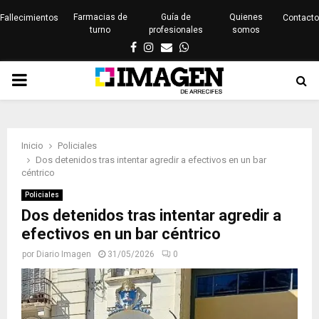
Farmacias de
Guía de
Quienes
Fallecimientos
Contacto
turno
profesionales
somos
Facebook
Instagram
Email
Whatsapp
PRIMARY
MENU
Inicio
Policiales
Dos detenidos tras intentar agredir a efectivos en un bar
céntrico
Policiales
Dos detenidos tras intentar agredir a
efectivos en un bar céntrico
por
Diario Imagen
31/05/2026
0