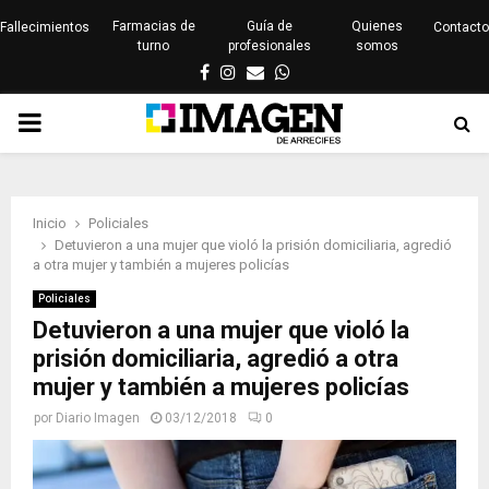
Farmacias de
Guía de
Quienes
Fallecimientos
Contacto
turno
profesionales
somos
Facebook
Instagram
Email
Whatsapp
PRIMARY
MENU
Inicio
Policiales
Detuvieron a una mujer que violó la prisión domiciliaria, agredió
a otra mujer y también a mujeres policías
Policiales
Detuvieron a una mujer que violó la
prisión domiciliaria, agredió a otra
mujer y también a mujeres policías
por
Diario Imagen
03/12/2018
0