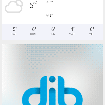
°
C
5
5
°
°
5
5
°
6
°
6
°
4
°
6
°
SAB
DOM
LUN
MAR
MIE