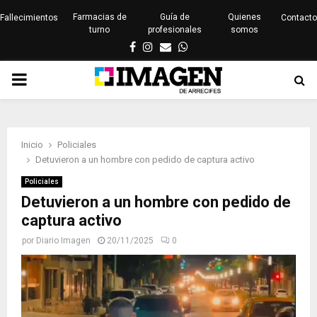
Farmacias de
Guía de
Quienes
Fallecimientos
Contacto
turno
profesionales
somos
Facebook
Instagram
Email
Whatsapp
PRIMARY
MENU
Inicio
Policiales
Detuvieron a un hombre con pedido de captura activo
Policiales
Detuvieron a un hombre con pedido de
captura activo
por
Diario Imagen
20/11/2025
0