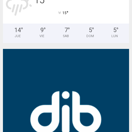
15
°
15
14
°
9
°
7
°
5
°
5
°
JUE
VIE
SAB
DOM
LUN