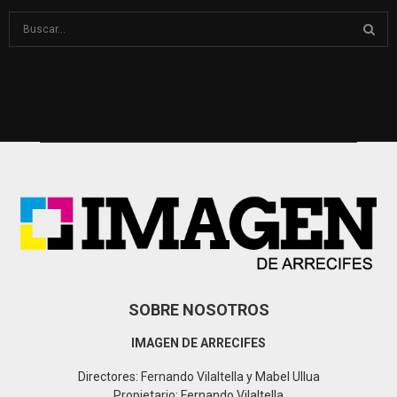
S
e
a
S
r
c
E
h
f
A
o
r
R
:
C
H
SOBRE NOSOTROS
IMAGEN DE ARRECIFES
Directores: Fernando Vilaltella y Mabel Ullua
Propietario: Fernando Vilaltella