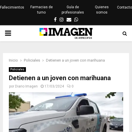
Farmacias de
Guía de
Quienes
Fallecimientos
Contacto
turno
profesionales
somos
Facebook
Instagram
Email
Whatsapp
PRIMARY
MENU
Inicio
Policiales
Detienen a un joven con marihuana
Policiales
Detienen a un joven con marihuana
por
Diario Imagen
17/03/2024
0