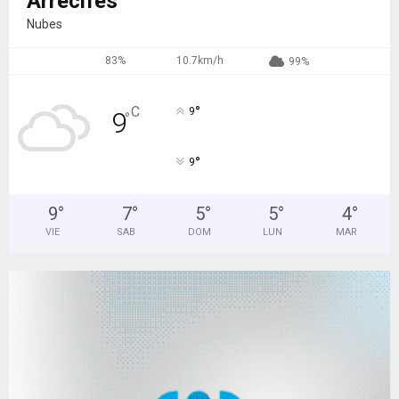
Arrecifes
Nubes
83%
10.7km/h
99%
°
C
9
9
°
°
9
9
°
7
°
5
°
5
°
4
°
VIE
SAB
DOM
LUN
MAR