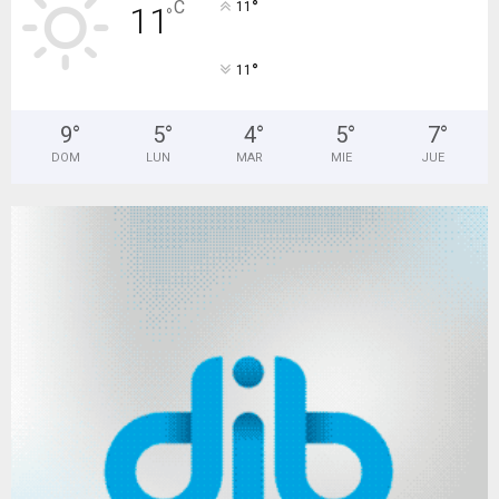
°
C
11
11
°
°
11
9
°
5
°
4
°
5
°
7
°
DOM
LUN
MAR
MIE
JUE