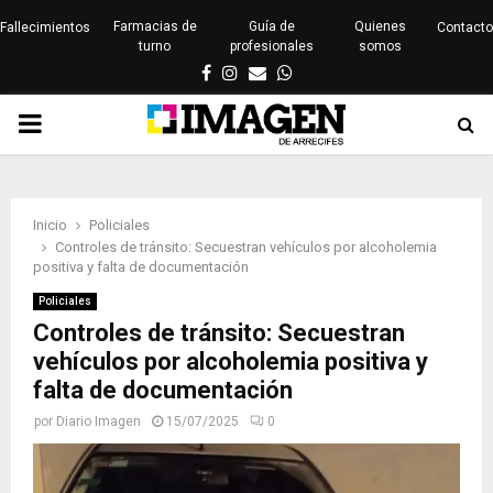
Farmacias de
Guía de
Quienes
Fallecimientos
Contacto
turno
profesionales
somos
Facebook
Instagram
Email
Whatsapp
PRIMARY
MENU
Inicio
Policiales
Controles de tránsito: Secuestran vehículos por alcoholemia
positiva y falta de documentación
Policiales
Controles de tránsito: Secuestran
vehículos por alcoholemia positiva y
falta de documentación
por
Diario Imagen
15/07/2025
0