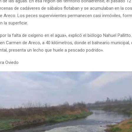
de las aguas. En esa región del territorio bonaerense; el pasado 12 
ecenas de cadáveres de sábalos flotaban y se acumulaban en la cost
e Areco. Los peces supervivientes permanecen casi inmóviles, for
 la superficie.
or la falta de oxígeno en el agua», explicó el biólogo Nahuel Pallitto
en Carmen de Areco, a 40 kilómetros, donde el balneario municipal,
tal, presenta un lecho que huele a pescado podrido».
dra Oviedo