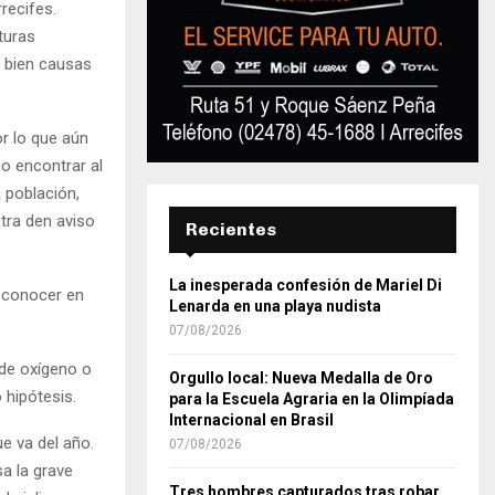
recifes.
turas
o bien causas
r lo que aún
o encontrar al
 población,
tra den aviso
Recientes
La inesperada confesión de Mariel Di
a conocer en
Lenarda en una playa nudista
07/08/2026
 de oxígeno o
Orgullo local: Nueva Medalla de Oro
 hipótesis.
para la Escuela Agraria en la Olimpíada
Internacional en Brasil
ue va del año.
07/08/2026
a la grave
Tres hombres capturados tras robar