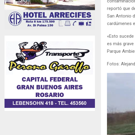
contaminación 
reportó que d
San Antonio d
cardúmenes en
«Esto sucede p
es más grave 
Parque Ambien
Fotos: Alejan