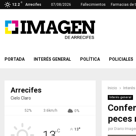
C
12.2
Arrecifes
07/08/2026
Fallecimientos
Farmacias de 
PORTADA
INTERÉS GENERAL
POLÍTICA
POLICIALES
Inicio
Interés
Arrecifes
Cielo Claro
Interés general
Confer
52%
3.6km/h
0%
peces 
°
por
Diario Image
13
C
13
°