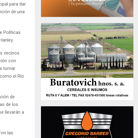
ipal para dar
ición de una
 Políticas
Hanley.
s vecinos
ción con
ra tomar
 como el Río
cción de
as de los
e llevarán a
ron las