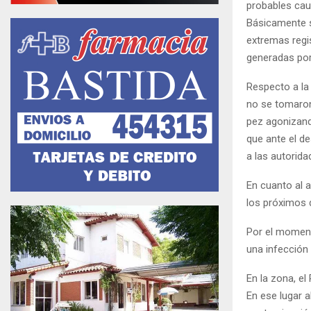
probables cau
Básicamente s
extremas regi
generadas por
Respecto a la
no se tomaron
pez agonizand
que ante el d
a las autorida
En cuanto al 
los próximos 
Por el moment
una infección
En la zona, el
En ese lugar 