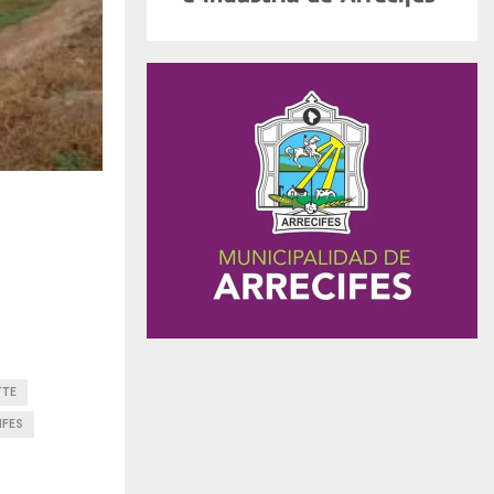
TTE
IFES