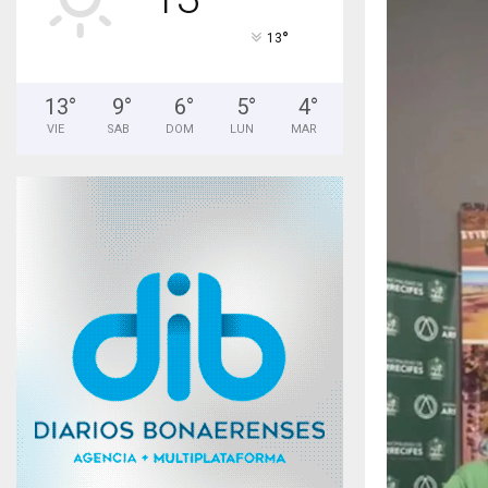
°
13
13
°
9
°
6
°
5
°
4
°
VIE
SAB
DOM
LUN
MAR