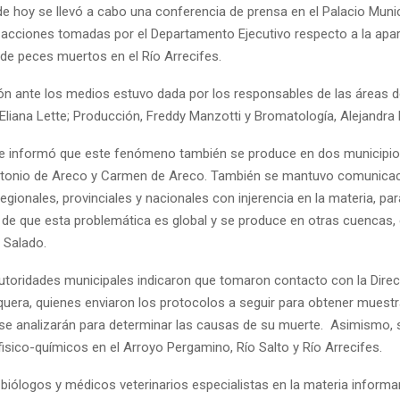
de hoy se llevó a cabo una conferencia de prensa en el Palacio Munic
 acciones tomadas por el Departamento Ejecutivo respecto a la apar
 de peces muertos en el Río Arrecifes.
ón ante los medios estuvo dada por los responsables de las áreas de
Eliana Lette; Producción, Freddy Manzotti y Bromatología, Alejandra 
se informó que este fenómeno también se produce en dos municipio
tonio de Areco y Carmen de Areco. También se mantuvo comunica
regionales, provinciales y nacionales con injerencia en la materia, pa
de que esta problemática es global y se produce en otras cuencas,
 Salado.
utoridades municipales indicaron que tomaron contacto con la Dire
quera, quienes enviaron los protocolos a seguir para obtener muestr
se analizarán para determinar las causas de su muerte. Asimismo, s
fisico-químicos en el Arroyo Pergamino, Río Salto y Río Arrecifes.
 biólogos y médicos veterinarios especialistas en la materia informa