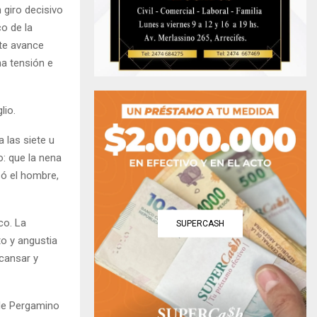
 giro decisivo
o de la
ste avance
ma tensión e
lio.
 las siete u
: que la nena
só el hombre,
co. La
SUPERCASH
to y angustia
cansar y
sde Pergamino