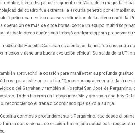
 de octubre, luego de que un fragmento metálico de la maqueta impa
plejidad del cuadro fue extrema: la esquirla penetró por el maxilar s
 alojó peligrosamente a escasos milímetros de la arteria carótida. Por
a operación de más de once horas, donde un equipo multidisciplin
tas de siete áreas quirúrgicas trabajó contrarreloj para preservar su 
e médico del Hospital Garrahan es alentador: la niña “se encuentra es
s medios y tiene una buena evolución clínica”. Su salida de la UTI m
 también aprovechó la ocasión para manifestar su profunda gratitud
édicos que asistieron a su hija. “Queremos agradecer a toda la gen
médicos del Garrahan y también al Hospital San José de Pergamino, 
sotros. Todos hicieron un trabajo increíble y gracias a eso hoy Cata
ó, reconociendo el trabajo coordinado que salvó a su hija.
e Catalina conmovió profundamente a Pergamino, que desde el pri
 familia con cadenas de oración. La mejoría actual es la respuesta 
ba.