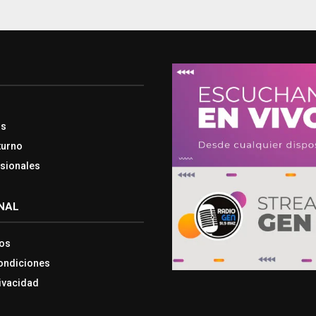
os
turno
esionales
NAL
os
ondiciones
rivacidad