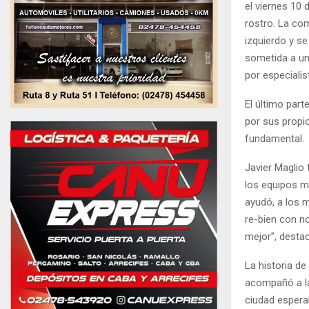
el viernes 10
rostro. La com
izquierdo y se
sometida a un
por especialis
El último part
por sus propio
fundamental.
Javier Maglio
los equipos m
ayudó, a los 
re-bien con no
mejor”, destac
La historia d
acompañó a la
ciudad espera