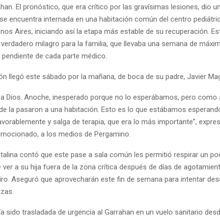
han. El pronóstico, que era crítico por las gravísimas lesiones, dio un
 se encuentra internada en una habitación común del centro pediátric
nos Aires, iniciando así la etapa más estable de su recuperación. E
 verdadero milagro para la familia, que llevaba una semana de máxi
, pendiente de cada parte médico.
ón llegó este sábado por la mañana, de boca de su padre, Javier Mag
ias a Dios. Anoche, inesperado porque no lo esperábamos, pero como a
rde la pasaron a una habitación. Esto es lo que estábamos esperando
avorablemente y salga de terapia, que era lo más importante”, expre
emocionado, a los medios de Pergamino.
atalina contó que este pase a sala común les permitió respirar un po
e ver a su hija fuera de la zona crítica después de días de agotamien
piro. Aseguró que aprovecharán este fin de semana para intentar des
rzas.
a sido trasladada de urgencia al Garrahan en un vuelo sanitario de