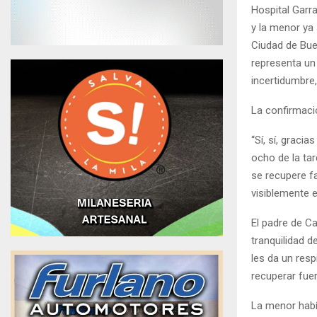
Hospital Garra
y la menor ya
Ciudad de Bue
representa un
incertidumbre
La confirmaci
“Sí, sí, grac
ocho de la ta
se recupere f
visiblemente 
El padre de C
tranquilidad d
les da un res
recuperar fue
La menor habí