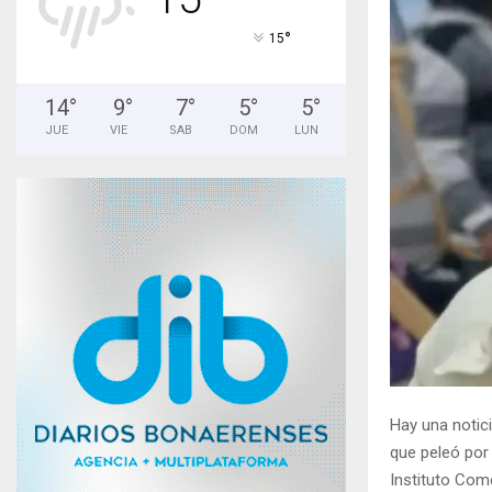
°
15
14
°
9
°
7
°
5
°
5
°
JUE
VIE
SAB
DOM
LUN
Hay una notic
que peleó por 
Instituto Come