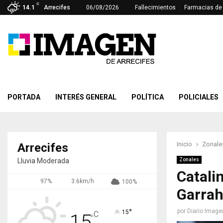
C
14.1
Arrecifes
06/08/2026
Fallecimientos
Farmacias de 
PORTADA
INTERÉS GENERAL
POLÍTICA
POLICIALES
Inicio
Zonale
Arrecifes
Lluvia Moderada
Zonales
Catali
97%
3.6km/h
100%
Garra
°
por
Diario Image
15
C
15
°