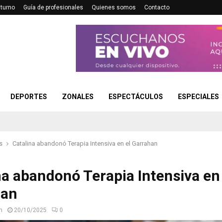
turno
Guía de profesionales
Quienes somos
Contacto
DEPORTES
ZONALES
ESPECTÁCULOS
ESPECIALES
s
Catalina abandonó Terapia Intensiva en el Garrahan
na abandonó Terapia Intensiva en 
han
n
20/10/2025
0