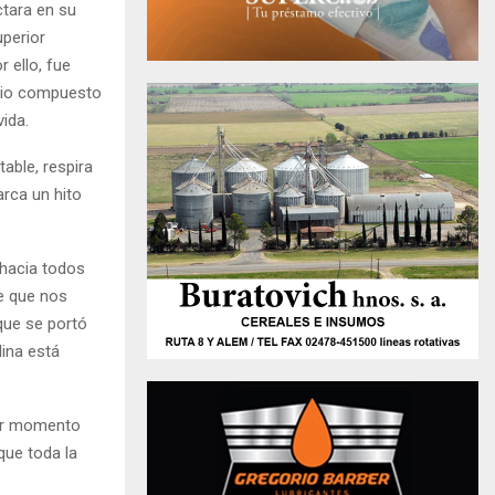
ctara en su
uperior
 ello, fue
ario compuesto
vida.
table, respira
arca un hito
 hacia todos
te que nos
que se portó
lina está
mer momento
que toda la