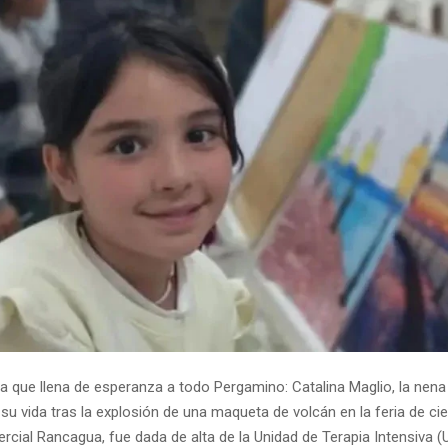
ia que llena de esperanza a todo Pergamino: Catalina Maglio, la nen
su vida tras la explosión de una maqueta de volcán en la feria de cie
rcial Rancagua, fue dada de alta de la Unidad de Terapia Intensiva (U