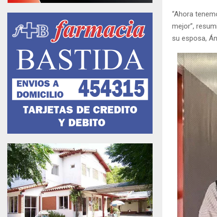
“Ahora tenemo
mejor”, resum
su esposa, Áng