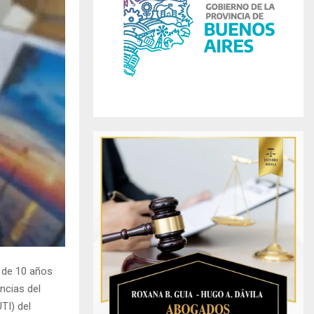
r
R
:
C
H
a de 10 años
ncias del
TI) del