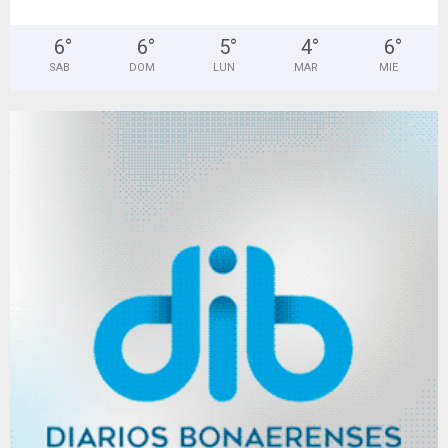
6
°
6
°
5
°
4
°
6
°
SAB
DOM
LUN
MAR
MIE