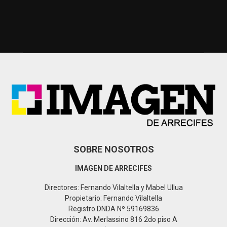
a
S
r
c
E
h
f
A
o
r
R
:
C
H
SOBRE NOSOTROS
IMAGEN DE ARRECIFES
Directores: Fernando Vilaltella y Mabel Ullua
Propietario: Fernando Vilaltella
Registro DNDA Nº 59169836
Dirección: Av. Merlassino 816 2do piso A