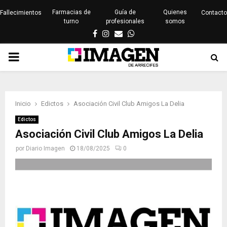
Farmacias de
Guía de
Quienes
Fallecimientos
Contacto
turno
profesionales
somos
Facebook
Instagram
Email
Whatsapp
PRIMARY
MENU
Inicio
Edictos
Asociación Civil Club Amigos La Delia
Edictos
Asociación Civil Club Amigos La Delia
por
Diario Imagen
18/08/2025
0