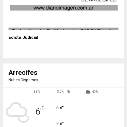
Edicto Judicial
Arrecifes
Nubes Dispersas
88%
3.7km/h
42%
°
C
6
6
°
°
6