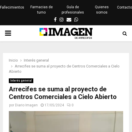
Farmacias de
Guía de
Quienes
Fallecimientos
Contacto
turno
profesionales
somos
Facebook
Instagram
Email
Whatsapp
PRIMARY
MENU
Inicio
Interés general
Arrecifes se suma al proyecto de Centros Comerciales a Cielo
Abierto
Interés general
Arrecifes se suma al proyecto de
Centros Comerciales a Cielo Abierto
por
Diario Imagen
17/05/2024
0