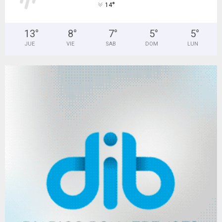
°
14
13
°
8
°
7
°
5
°
5
°
JUE
VIE
SAB
DOM
LUN