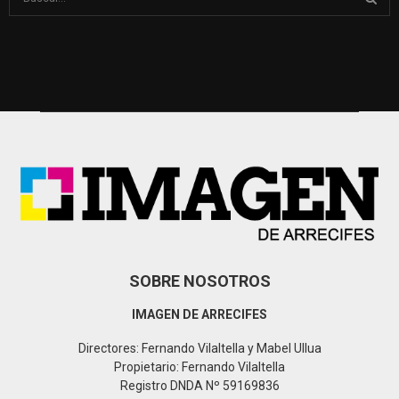
e
a
S
r
c
E
h
f
A
o
r
R
:
C
H
SOBRE NOSOTROS
IMAGEN DE ARRECIFES
Directores: Fernando Vilaltella y Mabel Ullua
Propietario: Fernando Vilaltella
Registro DNDA Nº 59169836