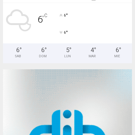
°
C
6
6
°
°
6
6
°
6
°
5
°
4
°
6
°
SAB
DOM
LUN
MAR
MIE