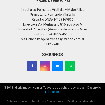
IMAGEN DE ARRECIFES
Directores: Fernando Vilaltella y Mabel Ullua
Propietario: Fernando Vilaltella
Registro DNDA Nº 59169836
Dirección: Av. Merlassino 816 2do piso A
Localidad: Arrecifes (Provincia de Buenos Aires
Teléfono: 02478-15-461366
Mail: diarioimagenarrecifes@yahoo.com.ar
CP: 2740
SEGUINOS
@2018 - diarioimagen.com.ar. Todos los derechos reservados. - Desarrollo:
Luli Rosset
Quienes somos
Términos y Condiciones
Política de privacidad