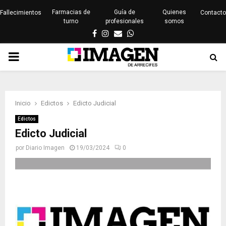
Farmacias de
Guía de
Quienes
Fallecimientos
Contacto
turno
profesionales
somos
Facebook
Instagram
Email
Whatsapp
PRIMARY
MENU
Inicio
Edictos
Edicto Judicial
Edictos
Edicto Judicial
por
Diario Imagen
19/03/2024
0