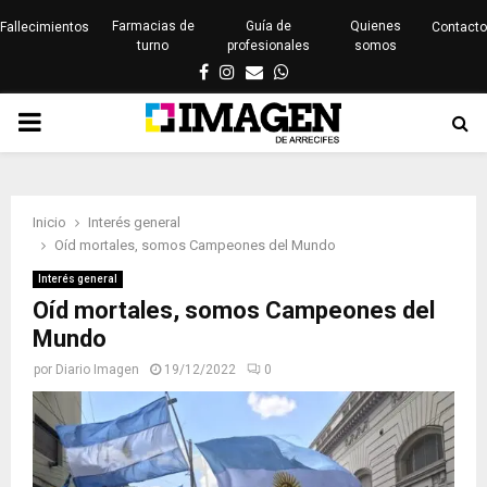
Farmacias de
Guía de
Quienes
Fallecimientos
Contacto
turno
profesionales
somos
Facebook
Instagram
Email
Whatsapp
PRIMARY
MENU
Inicio
Interés general
Oíd mortales, somos Campeones del Mundo
Interés general
Oíd mortales, somos Campeones del
Mundo
por
Diario Imagen
19/12/2022
0