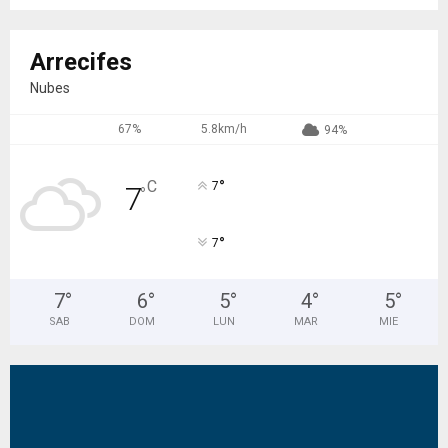
Arrecifes
Nubes
67%
5.8km/h
94%
°
C
7
7
°
°
7
7
°
6
°
5
°
4
°
5
°
SAB
DOM
LUN
MAR
MIE