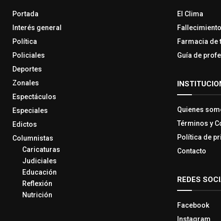
Portada
El Clima
Interés general
Fallecimient
Política
Farmacia de 
Policiales
Guía de prof
Deportes
Zonales
INSTITUCIO
Espectáculos
Quienes som
Especiales
Términos y C
Edictos
Política de p
Columnistas
Caricaturas
Contacto
Judiciales
Educación
REDES SOC
Reflexión
Nutrición
Facebook
Instagram