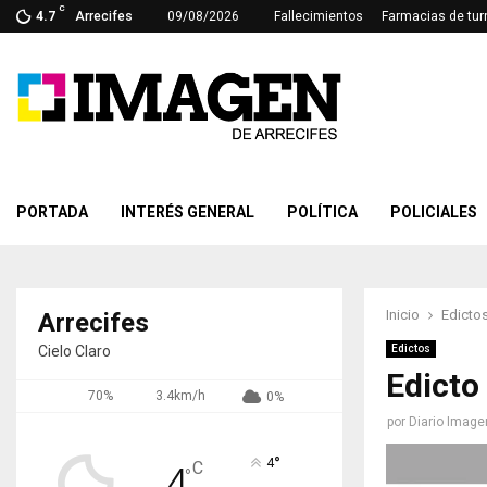
C
4.7
Arrecifes
09/08/2026
Fallecimientos
Farmacias de tur
PORTADA
INTERÉS GENERAL
POLÍTICA
POLICIALES
Inicio
Edicto
Arrecifes
Cielo Claro
Edictos
Edicto
70%
3.4km/h
0%
por
Diario Image
°
4
C
4
°