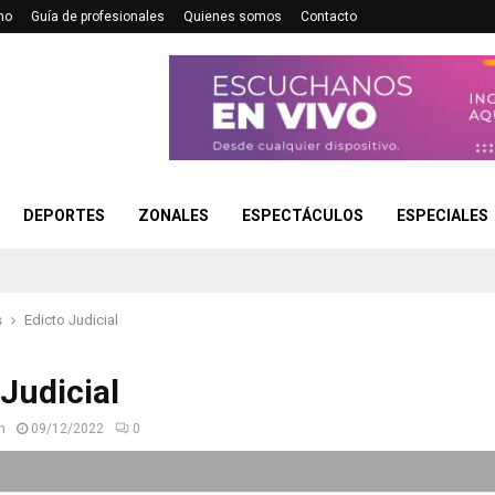
no
Guía de profesionales
Quienes somos
Contacto
DEPORTES
ZONALES
ESPECTÁCULOS
ESPECIALES
s
Edicto Judicial
 Judicial
n
09/12/2022
0