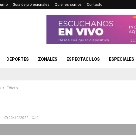
turno
Guía de profesionales
Quienes somos
Contacto
DEPORTES
ZONALES
ESPECTÁCULOS
ESPECIALES
s
Edicto
n
20/10/2022
0