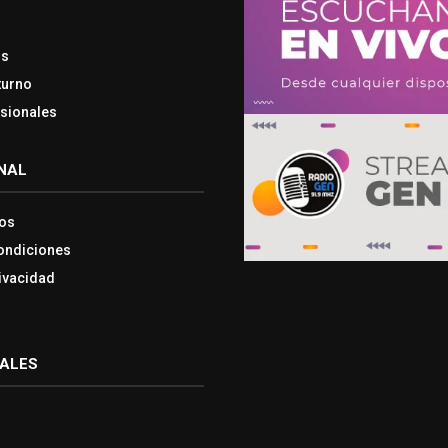
os
turno
esionales
NAL
os
ondiciones
rivacidad
IALES