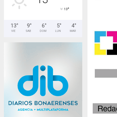
°
13
13
°
9
°
6
°
5
°
4
°
VIE
SAB
DOM
LUN
MAR