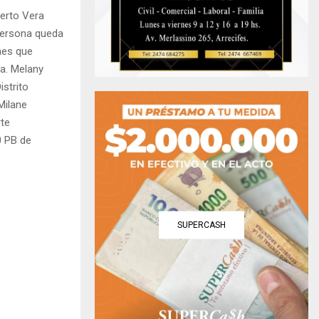
berto Vera
 persona queda
ones que
ra. Melany
strito
Milane
rte
0 PB de
SUPERCASH