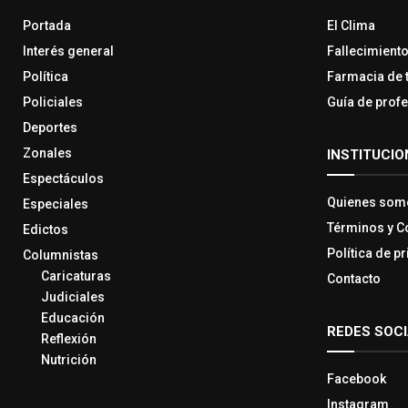
Portada
El Clima
Interés general
Fallecimient
Política
Farmacia de 
Policiales
Guía de prof
Deportes
Zonales
INSTITUCIO
Espectáculos
Quienes som
Especiales
Términos y C
Edictos
Política de p
Columnistas
Caricaturas
Contacto
Judiciales
Educación
REDES SOC
Reflexión
Nutrición
Facebook
Instagram