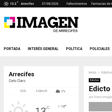
C
13.2
Arrecifes
07/08/2026
Fallecimientos
Farmacias de 
PORTADA
INTERÉS GENERAL
POLÍTICA
POLICIALES
Inicio
Edicto
Arrecifes
Cielo Claro
Edictos
Edicto
52%
3.6km/h
0%
por
Diario Image
°
13
C
13
°