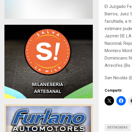
El Juzgado Fed
Barros, Juez 
facultada, a t
estimare pudie
Jazmín DE LA 
Nacional, Rep
Montero Monte
Dominicano No
Arrecifes (Bs
San Nicolás (B
Compartir:
DESTACADAS