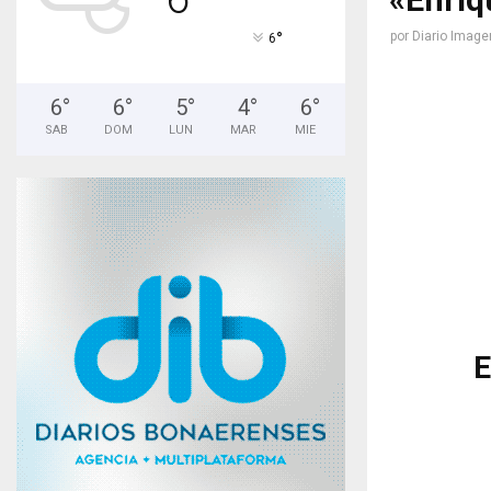
°
por
Diario Image
6
6
°
6
°
5
°
4
°
6
°
SAB
DOM
LUN
MAR
MIE
E