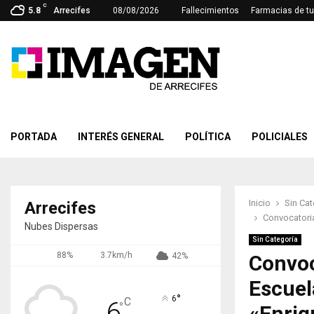
C
5.8
Arrecifes
08/08/2026
Fallecimientos
Farmacias de tu
PORTADA
INTERÉS GENERAL
POLÍTICA
POLICIALES
Inicio
Sin Cat
Arrecifes
Convocatori
Nubes Dispersas
Sin Categoría
88%
3.7km/h
42%
Convoc
Escuel
°
6
C
6
°
«Enri