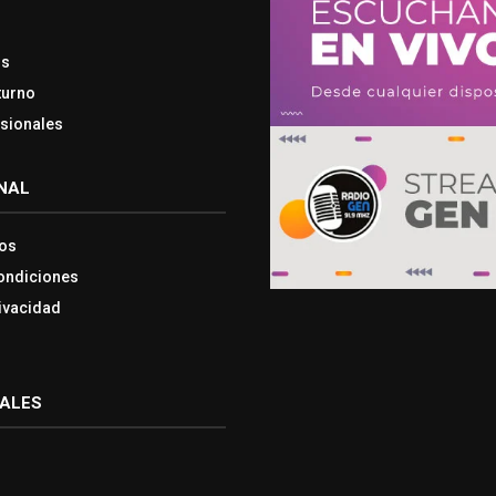
os
turno
esionales
NAL
os
ondiciones
rivacidad
IALES