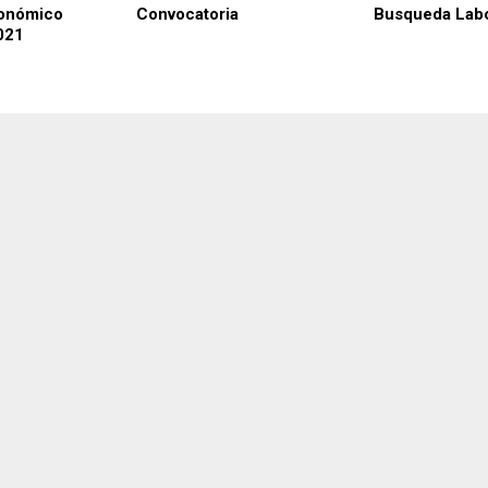
conómico
Convocatoria
Busqueda Labo
021