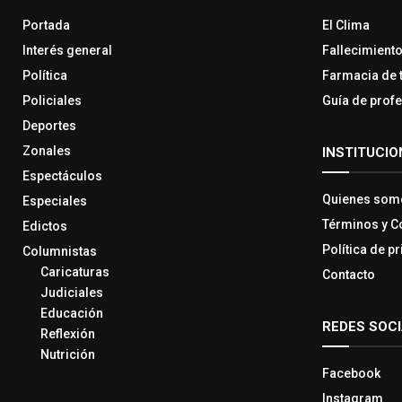
Portada
El Clima
Interés general
Fallecimient
Política
Farmacia de 
Policiales
Guía de prof
Deportes
Zonales
INSTITUCIO
Espectáculos
Quienes som
Especiales
Términos y C
Edictos
Política de p
Columnistas
Caricaturas
Contacto
Judiciales
Educación
REDES SOC
Reflexión
Nutrición
Facebook
Instagram