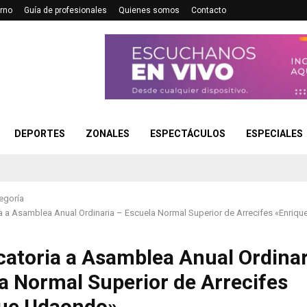
rno
Guía de profesionales
Quienes somos
Contacto
DEPORTES
ZONALES
ESPECTÁCULOS
ESPECIALES
egoría
a a Asamblea Anual Ordinaria – Escuela Normal Superior de Arrecifes «Enriq
atoria a Asamblea Anual Ordinar
a Normal Superior de Arrecifes
que Udaondo»