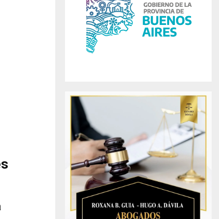
r
R
:
C
H
es
a