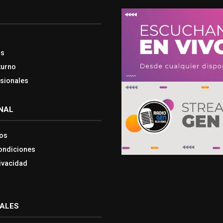
os
turno
esionales
NAL
os
ondiciones
rivacidad
IALES