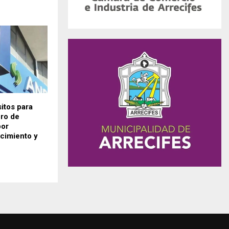
itos para
bro de
por
cimiento y