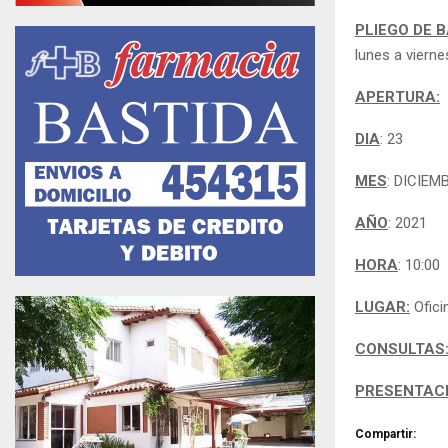
PLIEGO DE 
lunes a vierne
APERTURA:
DIA
: 23
MES
: DICIEM
AÑO
: 2021
HORA
: 10:00
LUGAR:
Ofici
CONSULTAS
PRESENTACI
Compartir: