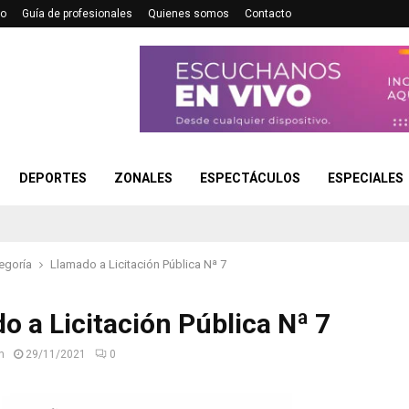
no
Guía de profesionales
Quienes somos
Contacto
DEPORTES
ZONALES
ESPECTÁCULOS
ESPECIALES
egoría
Llamado a Licitación Pública Nª 7
o a Licitación Pública Nª 7
n
29/11/2021
0