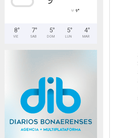
°
9
8
°
7
°
5
°
5
°
4
°
VIE
SAB
DOM
LUN
MAR