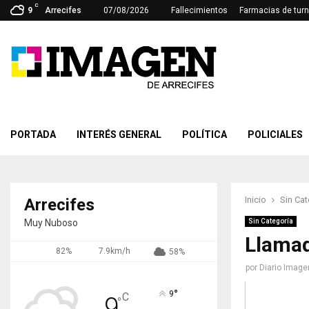
C
9
Arrecifes
07/08/2026
Fallecimientos
Farmacias de tur
PORTADA
INTERÉS GENERAL
POLÍTICA
POLICIALES
Inicio
Sin Cat
Arrecifes
Muy Nuboso
Sin Categoría
Llamad
82%
7.9km/h
58%
por
Diario Image
°
9
C
9
°