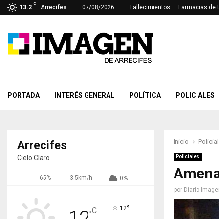
C
13.2
Arrecifes
07/08/2026
Fallecimientos
Farmacias de 
PORTADA
INTERÉS GENERAL
POLÍTICA
POLICIALES
Inicio
Policia
Arrecifes
Cielo Claro
Policiales
Amena
65%
3.5km/h
0%
por
Diario Image
°
12
C
12
°