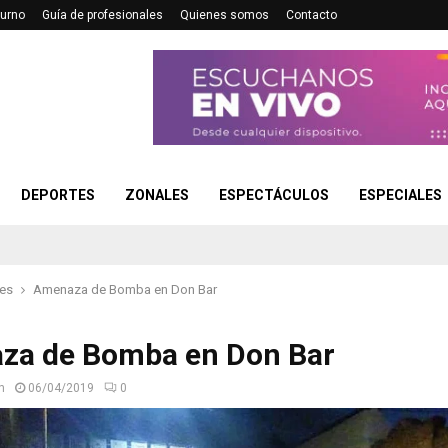
turno
Guía de profesionales
Quienes somos
Contacto
DEPORTES
ZONALES
ESPECTÁCULOS
ESPECIALES
les
Amenaza de Bomba en Don Bar
za de Bomba en Don Bar
n
06/04/2019
0