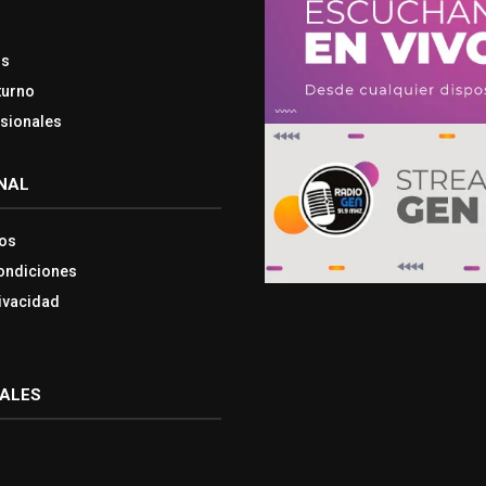
os
turno
esionales
NAL
os
ondiciones
rivacidad
IALES