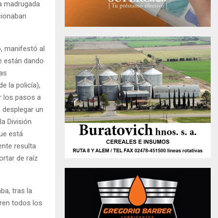
 la madrugada
cionaban
o, manifestó al
se están dando
mas
 la policía),
r los pasos a
a desplegar un
a División
que está
nte resulta
rtar de raíz
ba, tras la
rren todos los