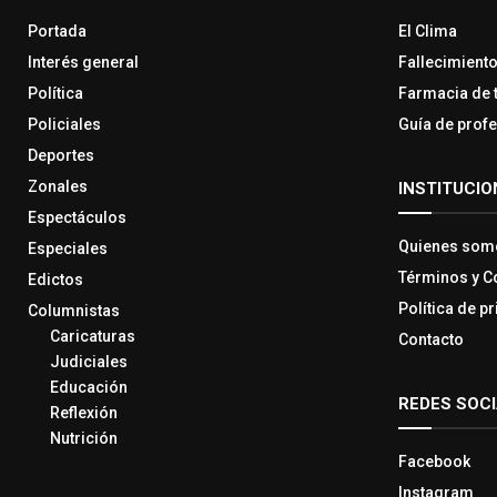
Portada
El Clima
Interés general
Fallecimient
Política
Farmacia de 
Policiales
Guía de prof
Deportes
Zonales
INSTITUCIO
Espectáculos
Quienes som
Especiales
Términos y C
Edictos
Política de p
Columnistas
Caricaturas
Contacto
Judiciales
Educación
REDES SOC
Reflexión
Nutrición
Facebook
Instagram