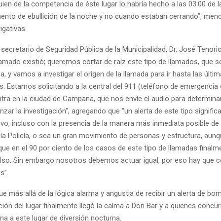
uien de la competencia de éste lugar lo habría hecho a las 03:00 de
nto de ebullición de la noche y no cuando estaban cerrando”, men
igativas.
secretario de Seguridad Pública de la Municipalidad, Dr. José Tenori
lamado existió; queremos cortar de raíz este tipo de llamados, que 
a, y vamos a investigar el origen de la llamada para ir hasta las últi
 Estamos solicitando a la central del 911 (teléfono de emergencia de
tra en la ciudad de Campana, que nos envíe el audio para determina
zar la investigación”, agregando que “un alerta de este tipo signific
vo, incluso con la presencia de la manera más inmediata posible de l
 la Policía, o sea un gran movimiento de personas y estructura, aun
e en el 90 por ciento de los casos de este tipo de llamadas finalme
also. Sin embargo nosotros debemos actuar igual, por eso hay que co
s”.
ue más allá de la lógica alarma y angustia de recibir un alerta de bom
ión del lugar finalmente llegó la calma a Don Bar y a quienes concu
na a este lugar de diversión nocturna.