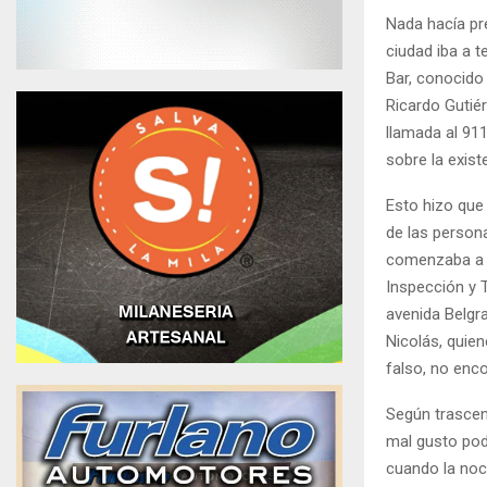
Nada hacía pr
ciudad iba a t
Bar, conocido 
Ricardo Gutié
llamada al 911
sobre la exist
Esto hizo que
de las persona
comenzaba a ce
Inspección y T
avenida Belgr
Nicolás, quien
falso, no enc
Según trascen
mal gusto pod
cuando la noc