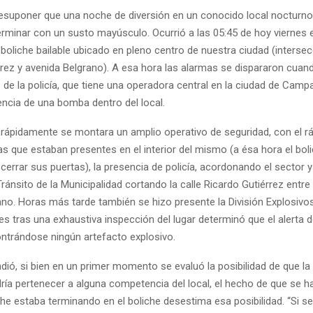
esuponer que una noche de diversión en un conocido local nocturno
erminar con un susto mayúsculo. Ocurrió a las 05:45 de hoy viernes e
boliche bailable ubicado en pleno centro de nuestra ciudad (intersec
rrez y avenida Belgrano). A esa hora las alarmas se dispararon cuan
 de la policía, que tiene una operadora central en la ciudad de Camp
encia de una bomba dentro del local.
 rápidamente se montara un amplio operativo de seguridad, con el r
s que estaban presentes en el interior del mismo (a ésa hora el bol
rrar sus puertas), la presencia de policía, acordonando el sector y 
ránsito de la Municipalidad cortando la calle Ricardo Gutiérrez entr
ano. Horas más tarde también se hizo presente la División Explosivo
es tras una exhaustiva inspección del lugar determinó que el alerta
ontrándose ningún artefacto explosivo.
dió, si bien en un primer momento se evaluó la posibilidad de que l
ría pertenecer a alguna competencia del local, el hecho de que se h
he estaba terminando en el boliche desestima esa posibilidad. “Si se