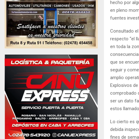
hecho por alg
en pleno mome
fuentes invest
Consultado el 
respecto “el l
en toda la zon
consecuencias.
que se encuen
seguir y comen
amplio operati
Explosivos de
comprobado qu
ser un dato f
estos llamado
Lo cierto es q
debida inspecc
fines de sema