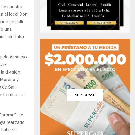
 de nuestra
n el local Don
ción de calle
do una
ana, alertaba
ápido desalojo
iche
la división
e Moreno y
s de San
 de bomba era
SUPERCASH
a “broma” de
aya realizado
 hubiera