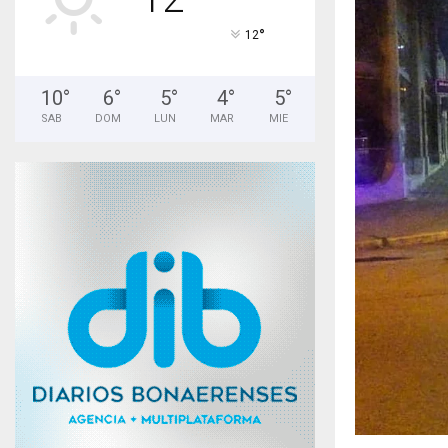
°
12
10
°
6
°
5
°
4
°
5
°
SAB
DOM
LUN
MAR
MIE