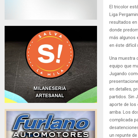
El tricolor es
Liga Pergamin
resultados en
donde predomi
más algunos e
en éste difíci
Una muestra de
equipo que ma
Jugando como 
presentaciones
en detalles, 
partidos. Sin 
aporte de los
arriba. Los d
complicada pa
desatenciones 
un repunte de 