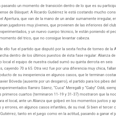
tá pasando un momento de transición dentro de lo que es su particip
ense de Básquet. A Ricardo Gutiérrez le está costando mucho cons
 el Apertura, que van de la mano de un andar sumamente irregular, e
nan jugadores muy jóvenes, que provienen de las inferiores del club
xperimentados, y un nuevo cuerpo técnico, le están poniendo el pec
l momento del trico, que no consigue levantar cabeza.
 ello fue el partido que disputó por la sexta fecha de torneo de la 
rcha dentro de los últimos puestos de ésta fase regular: Alianza d
local el equipo de nuestra ciudad sumó su quinta derrota en seis
, cayendo 70 a 65. Otra vez fue por una diferencia muy chica, falla
producto de su inexperiencia en algunos casos, que le terminan costa
Javier Bóveda (ausente por un desgarro), el partido para los pibes del
 experimentados Ramiro Sáenz, “Cuca” Meregalli y “Gaby” Oddi, siem
os primeros cuartos (terminaron 11-19 y 31-37) mostraron que la noc
ra el local, ante un Alianza que golpeó en los momentos justos y a
y errores, en algunos casos infantiles, de su rival. Si bien el tercer
Gutiérrez, tanto en el juego como en la actitud, pasando a ganar el j