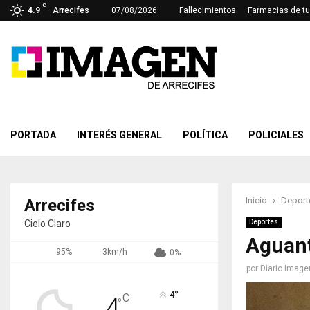
C
4.9
Arrecifes
07/08/2026
Fallecimientos
Farmacias de tu
PORTADA
INTERÉS GENERAL
POLÍTICA
POLICIALES
Inicio
Deport
Arrecifes
Cielo Claro
Deportes
Aguant
95%
3km/h
0%
por
Diario Image
°
4
C
4
°