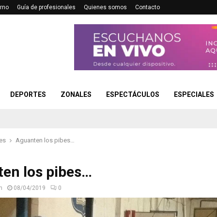
rno
Guía de profesionales
Quienes somos
Contacto
DEPORTES
ZONALES
ESPECTÁCULOS
ESPECIALES
es
Aguanten los pibes…
en los pibes…
n
08/04/2019
0