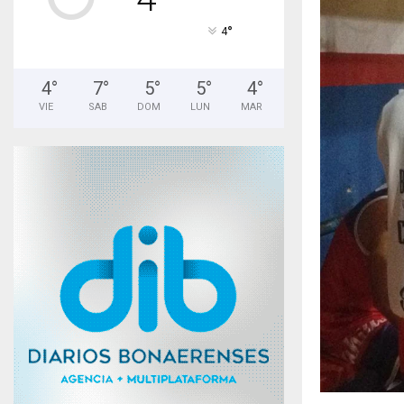
°
4
4
°
7
°
5
°
5
°
4
°
VIE
SAB
DOM
LUN
MAR