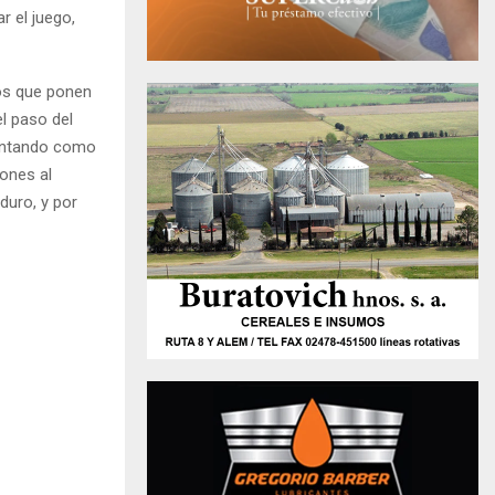
r el juego,
cos que ponen
l paso del
asentando como
iones al
duro, y por