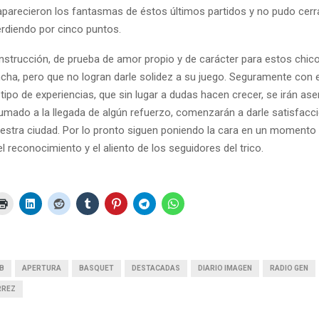
 aparecieron los fantasmas de éstos últimos partidos y no pudo cerra
rdiendo por cinco puntos.
nstrucción, de prueba de amor propio y de carácter para estos chi
ncha, pero que no logran darle solidez a su juego. Seguramente con e
 tipo de experiencias, que sin lugar a dudas hacen crecer, se irán 
sumado a la llegada de algún refuerzo, comenzarán a darle satisfacc
estra ciudad. Por lo pronto siguen poniendo la cara en un momento 
l reconocimiento y el aliento de los seguidores del trico.
B
APERTURA
BASQUET
DESTACADAS
DIARIO IMAGEN
RADIO GEN
RREZ