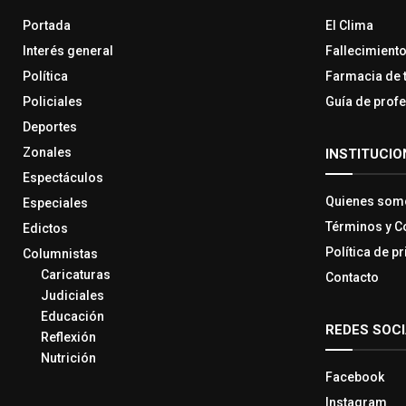
Portada
El Clima
Interés general
Fallecimient
Política
Farmacia de 
Policiales
Guía de prof
Deportes
Zonales
INSTITUCIO
Espectáculos
Quienes som
Especiales
Términos y C
Edictos
Política de p
Columnistas
Caricaturas
Contacto
Judiciales
Educación
REDES SOC
Reflexión
Nutrición
Facebook
Instagram