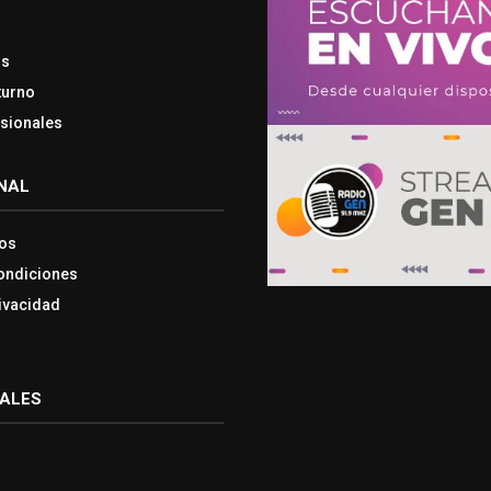
os
turno
esionales
NAL
os
ondiciones
rivacidad
IALES