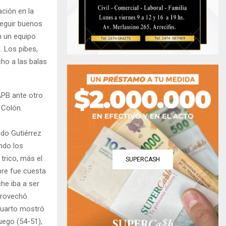
ación en la
eguir buenos
n un equipo
. Los pibes,
ho a las balas
APB ante otro
e Colón.
ndo Gutiérrez
ndo los
 trico, más el
SUPERCASH
pre fue cuesta
he iba a ser
provechó
 cuarto mostró
uego (54-51),